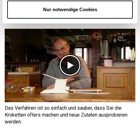
tun müssen, ist, den Teig einzuführen, den Hebel zu
drücken, damit die 3 Rollen herauskommen, und mit dem
Nur notwendige Cookies
speziellen Tablett auf die gewünschte Größe zu schneiden.
So erhält man perfekt homogene Kroketten.
Das Verfahren ist so einfach und sauber, dass Sie die
Kroketten öfters machen und neue Zutaten ausprobieren
werden.