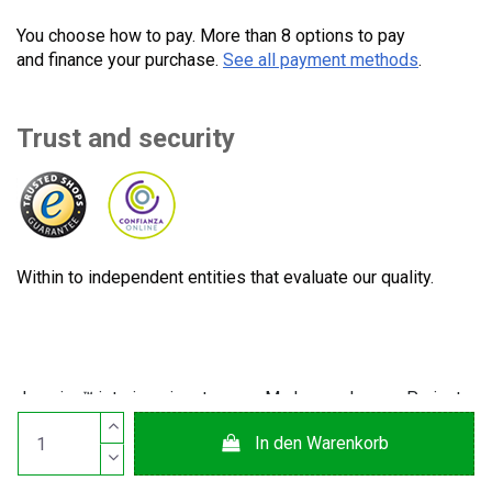
You choose how to pay. More than 8 options to pay
and finance your purchase.
See all payment methods
.
Trust and security
Within to independent entities that evaluate our quality.
Lecuine™ ist eine eingetragene Marke von Lecom Projects
S.L. © Urheberrecht © 2012-2026. Spanien. Alle Rechte
In den Warenkorb
vorbehalten. CIF: B65890642.