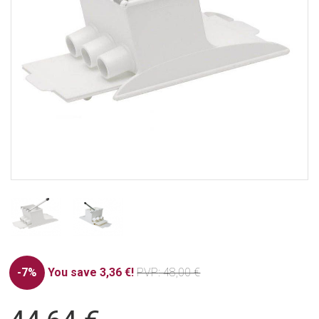
-7%
You save 3,36 €!
PVP
: 48,00 €