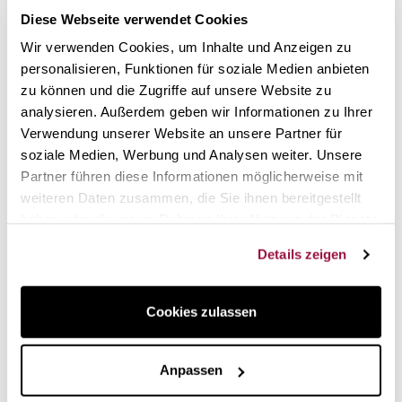
Diese Webseite verwendet Cookies
Add to cart
Wir verwenden Cookies, um Inhalte und Anzeigen zu
personalisieren, Funktionen für soziale Medien anbieten
zu können und die Zugriffe auf unsere Website zu
analysieren. Außerdem geben wir Informationen zu Ihrer
Viele Kroketten, schneller
Verwendung unserer Website an unsere Partner für
soziale Medien, Werbung und Analysen weiter. Unsere
Millecroquettes Maschine zu machen Kroketten
Partner führen diese Informationen möglicherweise mit
schnell und homogen. Es hat 3 Ausgänge, eine Messschale
weiteren Daten zusammen, die Sie ihnen bereitgestellt
mit Rädern und eine andere, um die Teigrollen zu schneiden.
haben oder die sie im Rahmen Ihrer Nutzung der Dienste
Hergestellt aus widerstandsfähigem, lebensmittelechtem
gesammelt haben.
Kunststoff. Maße: 28 cm lang x 15 cm breit x 22 cm hoch.
Details zeigen
Einfache Demontage und Reinigung.
Made in Belgium.
Cookies zulassen
Eine Maschine
zur Beschleunigung der Herstellung von
hausgemachten Kroketten
, ideal für die Herstellung einer
Anpassen
großen Menge und das Einfrieren derselben. Alles, was Sie