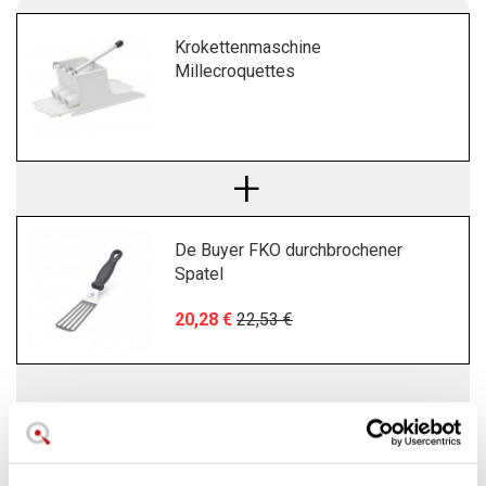
Krokettenmaschine
Millecroquettes
De Buyer FKO durchbrochener
Spatel
20,28 €
22,53 €
64,92 €
TAX Incl.
You save
2,25 €
buying this bundle