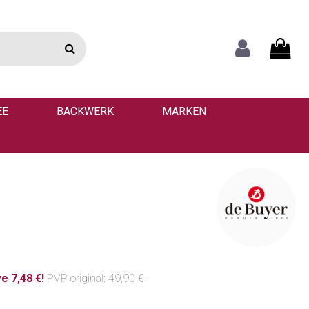
EE
BACKWERK
MARKEN
e 7,48 €!
PVP
original
: 49,90 €