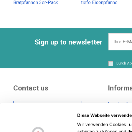
Bratpfannen 3er-Pack
tiefe Eisenpfanne
Sign up to newsletter
Durch Ab
Contact us
Informa
Legal notic
Hi there! Customer
Shipping co
care Center
Diese Webseite verwende
General Con
Wir verwenden Cookies, um
Cookies pol
anbieten zu können und di