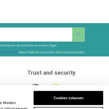
nformación de contacto en el aviso legal.
tzrichtlinien
dieser Website zu und bin damit einverstanden.
Trust and security
Cookies zulassen
than 8
le Medien
ur
Within to independent entities that
ir Informationen