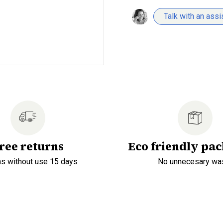
Talk with an assi
ree returns
Eco friendly pa
ns without use 15 days
No unnecesary wa