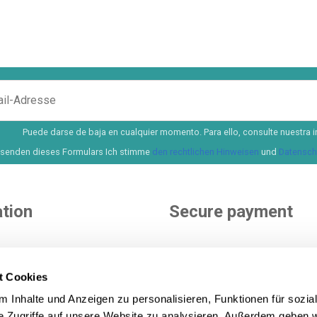
Puede darse de baja en cualquier momento. Para ello, consulte nuestra i
senden dieses Formulars Ich stimme
den rechtlichen Hinweisen
und
Datenschu
tion
Secure payment
e
nditions
t Cookies
ditions
You choose how to pay. More 
 Inhalte und Anzeigen zu personalisieren, Funktionen für sozia
icy
options to pay and finance yo
e Zugriffe auf unsere Website zu analysieren. Außerdem geben w