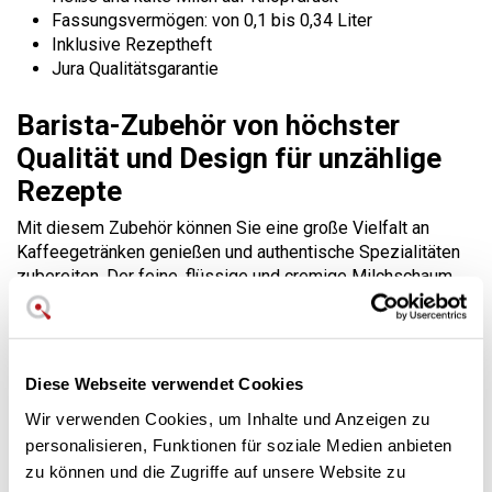
Fassungsvermögen: von 0,1 bis 0,34 Liter
Inklusive Rezeptheft
Jura Qualitätsgarantie
Barista-Zubehör von höchster
Qualität und Design für unzählige
Rezepte
Mit diesem Zubehör können Sie eine große Vielfalt an
Kaffeegetränken genießen und authentische Spezialitäten
zubereiten. Der feine, flüssige und cremige Milchschaum,
der mit diesem Zubehör erzielt wird, ermöglicht Ihnen die
Zubereitung eines Kaffeegenusses zu jeder Zeit des
Jahres. In kalten, warmen oder heißen Jahreszeiten.
Diese Webseite verwendet Cookies
Die Bedienung ist denkbar einfach, zumal sie mit einem
Piktogramm versehen ist, das die Art der zubereiteten
Wir verwenden Cookies, um Inhalte und Anzeigen zu
Milch anzeigt. Durch ein-, zwei- oder dreimaliges Drücken
personalisieren, Funktionen für soziale Medien anbieten
der Taste wird er in Gang gesetzt und in wenigen Minuten
zu können und die Zugriffe auf unsere Website zu
ist der Milchschaum servierfertig.