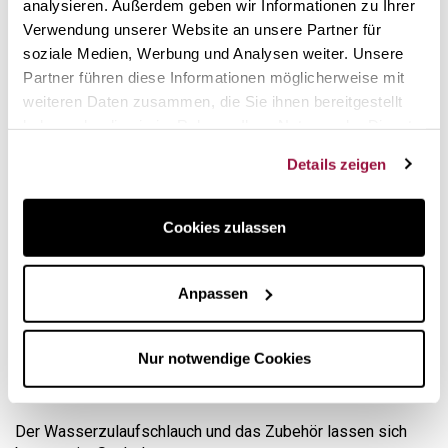
analysieren. Außerdem geben wir Informationen zu Ihrer
Verwendung unserer Website an unsere Partner für
soziale Medien, Werbung und Analysen weiter. Unsere
Partner führen diese Informationen möglicherweise mit
weiteren Daten zusammen, die Sie ihnen bereitgestellt
haben oder die sie im Rahmen Ihrer Nutzung der Dienste
gesammelt haben.
Details zeigen
Cookies zulassen
Gepflegtes Design und Materialien
Anpassen
Der jura Milchaufschäumer hat eine angenehme Haptik und
passt gleichzeitig perfekt zu allen Modellen von
Kaffeevollautomaten. Dank pflegeleichter Materialien wie
Nur notwendige Cookies
Edelstahl und abgerundeter Formen ist die Reinigung des
Behälters besonders einfach.
Der Wasserzulaufschlauch und das Zubehör lassen sich