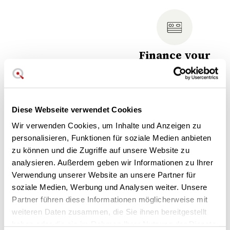
Finance your
purchase
Choose the most
confortable fee for you
Diese Webseite verwendet Cookies
Abgewinkelter Küchenspachtel 20 cm. Serie Gourmet.
Wir verwenden Cookies, um Inhalte und Anzeigen zu
personalisieren, Funktionen für soziale Medien anbieten
2 Jahre Garantie. Sieben
zu können und die Zugriffe auf unsere Website zu
Tage Umtauschrecht.
analysieren. Außerdem geben wir Informationen zu Ihrer
Kundendienst unter der Telefonnummer unseres
Verwendung unserer Website an unsere Partner für
Kundendienstes.
soziale Medien, Werbung und Analysen weiter. Unsere
Partner führen diese Informationen möglicherweise mit
Wüsthof Spachtel Winkeleisen 20 cm
weiteren Daten zusammen, die Sie ihnen bereitgestellt
Verified reviews
of customers who bought this product.
haben oder die sie im Rahmen Ihrer Nutzung der Dienste