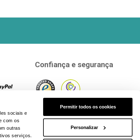
Confiança e segurança
rias
Permitir todos os cookies
pra.
Ver
Aderimos a entidades independentes
des sociais e
ento
.
que avaliam a nossa qualidade.
te com os
Personalizar
om outras
tivos serviços.