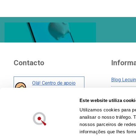
Contacto
Inform
Blog Lecui
Olá! Centro de apoio
ao cliente
Aviso legal
Este website utiliza cooki
Condições 
Também nas redes:
Condições 
Utilizamos cookies para pe
analisar o nosso tráfego.
Cookies pol
nossos parceiros de redes
Política de
informações que lhes forne