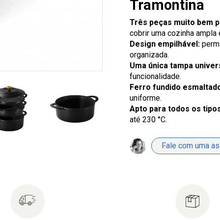
Tramontina
Três peças muito bem 
cobrir uma cozinha ampla e
Design empilhável:
permi
organizada.
Uma única tampa univers
funcionalidade.
Ferro fundido esmaltad
uniforme.
Apto para todos os tipo
até 230 °C.
Fale com uma a