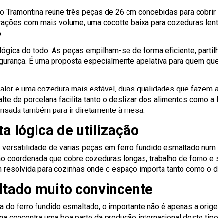
o Tramontina reúne três peças de 26 cm concebidas para cobrir
arações com mais volume, uma cocotte baixa para cozeduras lenta
.
 lógica do todo. As peças empilham-se de forma eficiente, part
egurança. É uma proposta especialmente apelativa para quem qu
alor e uma cozedura mais estável, duas qualidades que fazem a
alte de porcelana facilita tanto o deslizar dos alimentos como
nsada também para ir diretamente à mesa.
 lógica de utilização
 versatilidade de várias peças em ferro fundido esmaltado num
eção coordenada que cobre cozeduras longas, trabalho de forno 
em resolvida para cozinhas onde o espaço importa tanto como o
ltado muito convincente
 a do ferro fundido esmaltado, o importante não é apenas a orig
hina concentra uma boa parte da produção internacional deste t