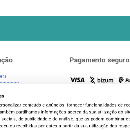
ação
Pagamento seguro
ners
Você escolhe como pagar. Vá
es
de envio
opções para pagar a sua com
gerais
rsonalizar conteúdo e anúncios, fornecer funcionalidades de re
todos os métodos de pagam
 Também partilhamos informações acerca da sua utilização do si
icy
 sociais, de publicidade e de análise, que as podem combinar c
 privacidade
ceu ou recolhidas por estes a partir da sua utilização dos respe