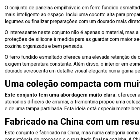
O conjunto de panelas empilháveis em ferro fundido esmaltad
mais inteligente ao espaço. Inclui uma cocotte alta para prep
legumes ou finalizar preparações com um dourado mais direto
O interessante neste conjunto não é apenas o material, mas a
proteções de silicone à medida para as guardar com maior s
cozinha organizada e bem pensada.
O ferro fundido esmaltado oferece uma elevada retenção de c
exigem temperatura constante. Além disso, o interior em esm
dourado acrescenta um detalhe visual elegante numa gama pe
Uma coleção compacta com muita
Este conjunto tem uma abordagem muito clara:
oferecer a
utensílios difíceis de arrumar, a Tramontina propõe uma col
e de uma tampa partilhada. Esta ideia está especialmente b
Fabricado na China com um resu
Este conjunto é fabricado na China, mas numa categoria como
consistência do processo e o resultado final na cozinha. A C