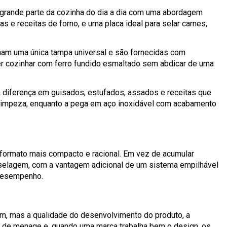
 grande parte da cozinha do dia a dia com uma abordagem
s e receitas de forno, e uma placa ideal para selar carnes,
ilham uma única tampa universal e são fornecidas com
er cozinhar com ferro fundido esmaltado sem abdicar de uma
 diferença em guisados, estufados, assados e receitas que
 a limpeza, enquanto a pega em aço inoxidável com acabamento
 formato mais compacto e racional. Em vez de acumular
e selagem, com a vantagem adicional de um sistema empilhável
 desempenho.
em, mas a qualidade do desenvolvimento do produto, a
ipo de menage e, quando uma marca trabalha bem o design, os