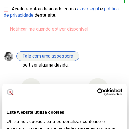
Aceito e estou de acordo com o
aviso legal
e
política
de privacidade
deste site.
Fale com uma assessora
se tiver alguma dúvida.
Envio grátis
Devoluções grátis
continente
Devolução, sem usar, até 30
Este website utiliza cookies
dias.
Em compras superiores a
Utilizamos cookies para personalizar conteúdo e
59€.
anúncios, fornecer funcionalidades de redes sociais e