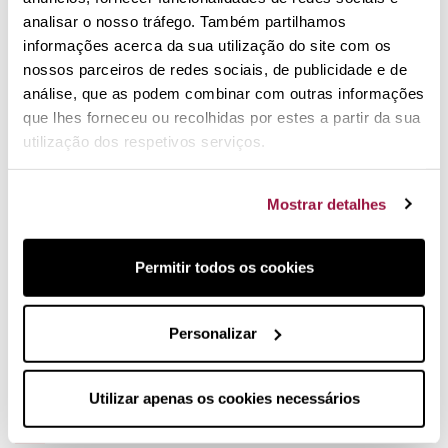
analisar o nosso tráfego. Também partilhamos
informações acerca da sua utilização do site com os
nossos parceiros de redes sociais, de publicidade e de
Embalagem
análise, que as podem combinar com outras informações
ecológica
que lhes forneceu ou recolhidas por estes a partir da sua
utilização dos respetivos serviços.
Evita resíduos
desnecessários
Mostrar detalhes
Permitir todos os cookies
Financie a sua
compra
Personalizar
Escolha a sua mensalidade
Utilizar apenas os cookies necessários
copy of Libro Cocina sana para disfrutar
de Isasaweis