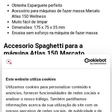
Obtenha Esparguete perfeito
Acessório para máquinas de fazer massa Marcato
Atlas 150 Wellness
Muito fácil de limpar
Dimensões: 175 x 75 x 35 mm
Encaixa sem esforço na máquina de fazer massa
Accesorio Spaghetti para a
máquina Atlas 150 Marcato
Wellness
Graças ao design da máquina de fazer massa caseira
Marcato Atlas 150 este prático acessório permite desfrutar
Este website utiliza cookies
de um
Esparguete perfeito em casa
.
Utilizamos cookies para personalizar conteúdo e
Os acessórios para massa da marca italiana Marcato são
anúncios, fornecer funcionalidades de redes sociais e
fabricados em aço cromado no exterior e os rolos são
analisar o nosso tráfego. Também partilhamos
fabricados em
alumínio anodizado
o que garante que não
informações acerca da sua utilização do site com os
se libertam materiais pesados na massa. Este é o
compromisso da Marcato para todos os seus produtos:
nossos parceiros de redes sociais, de publicidade e de