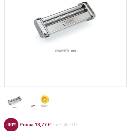
-30%
Poupa 13,77 €!
PVP
: 45,90 €