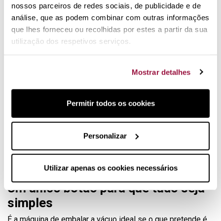
nossos parceiros de redes sociais, de publicidade e de
carga.
análise, que as podem combinar com outras informações
que lhes forneceu ou recolhidas por estes a partir da sua
utilização dos respetivos serviços.
Mostrar detalhes
Permitir todos os cookies
Pequeno e compacto, ocupa muito pouco espaço
Personalizar
Base de carga incluída
Compatível sacos com fecho zip e os recipientes
Fresh Containers
Utilizar apenas os cookies necessários
Um único botão para que tudo seja
simples
É a máquina de embalar a vácuo ideal se o que pretende é