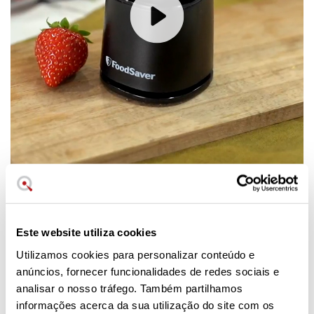
Este website utiliza cookies
A máquina de embalar a vácuo
Utilizamos cookies para personalizar conteúdo e
portátil e compacta
anúncios, fornecer funcionalidades de redes sociais e
analisar o nosso tráfego. Também partilhamos
O pequeno sistema da Foodsaver VS1192X01 carrega-se
informações acerca da sua utilização do site com os
na sua base e utiliza-se até 100 vezes com uma única