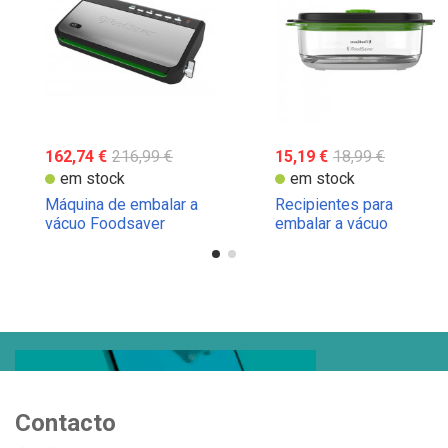
162,74 €
216,99 €
15,19 €
18,99 €
em stock
em stock
Máquina de embalar a
Recipientes para
vácuo Foodsaver
embalar a vácuo
FFS005X
Foodsaver
Contacto