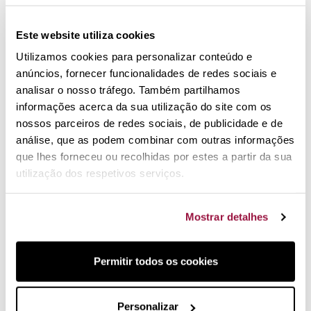
Financie a sua
compra
Este website utiliza cookies
Escolha a sua mensalidade
Utilizamos cookies para personalizar conteúdo e
anúncios, fornecer funcionalidades de redes sociais e
Conjunto de Sacos Foodsaver
analisar o nosso tráfego. Também partilhamos
tamanho 29 x 20 cm.
informações acerca da sua utilização do site com os
nossos parceiros de redes sociais, de publicidade e de
Sacos pré-cortados
para utilizar com as máquinas de
análise, que as podem combinar com outras informações
embalar a vácuo Foodsaver
que lhes forneceu ou recolhidas por estes a partir da sua
utilização dos respetivos serviços.
36 sacos
Material isento de BPA
Comprimento: 29,2cm
Mostrar detalhes
Largura: 20,7cm
Sacos Foodsaver originais
Permitir todos os cookies
Os sacos pré-cortados originais Foodsaver permitem
conservar os alimentos embalados a vácuo no frigorífico,
Personalizar