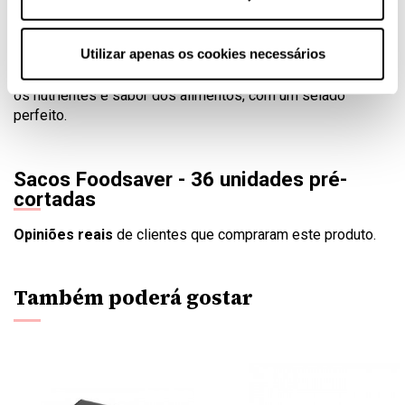
no congelador ou até no armário, no caso de alimentos
secos, cereais, farinhas, café...
Utilizar apenas os cookies necessários
Os sacos Foodsaver evitam que os alimentos no
congelador fiquem queimados pela ação do frio, conservam
os nutrientes e sabor dos alimentos, com um selado
perfeito.
Sacos Foodsaver - 36 unidades pré-
cortadas
Opiniões reais
de clientes que compraram este produto.
Também poderá gostar