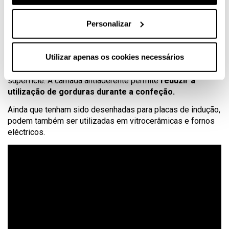
de calor se distribuam uniformemente em toda a superfície,
sem acumulação de calor na base.
Personalizar
Especiais para placas de indução
Utilizar apenas os cookies necessários
As frigideiras são extremadamente robustas e
conservam
o calor distribuindo-o uniformemente por
toda a
superfície. A camada antiaderente permite
reduzir a
utilização de gorduras durante a confeção.
Ainda que tenham sido desenhadas para placas de indução,
podem também ser utilizadas em vitrocerâmicas e fornos
eléctricos.