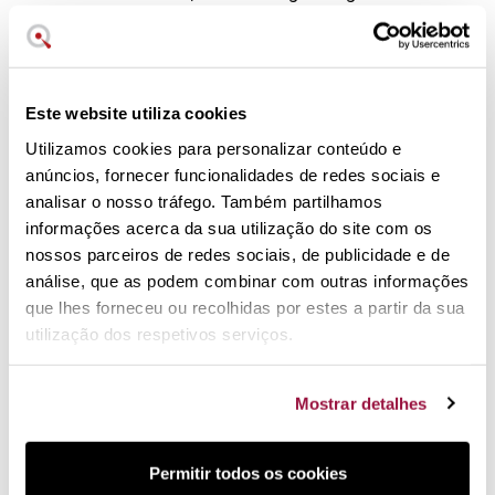
Podem ir ao lava-loiças.
Sete dias para mudar de opinião.
Serviço de pós-venda através do telefone de
apoio
ao cliente.
Este website utiliza cookies
Utilizamos cookies para personalizar conteúdo e
anúncios, fornecer funcionalidades de redes sociais e
analisar o nosso tráfego. Também partilhamos
informações acerca da sua utilização do site com os
nossos parceiros de redes sociais, de publicidade e de
análise, que as podem combinar com outras informações
Frigideiras induction line da Woll
que lhes forneceu ou recolhidas por estes a partir da sua
As frigideiras
Woll induction line
são produtos concebidos
utilização dos respetivos serviços.
para placas de indução, de elevada qualidade, fabricados na
Alemanha com uma tecnologia avançada e um acabamento
Mostrar detalhes
artesanal, personalizado.
Cumprem com as certificações
do Instituto Federal Alemão de Saúde.
Estas frigideiras são revestidas por uma camada de aço
Permitir todos os cookies
especial, patenteado pela Woll, que favorece que os fluxos