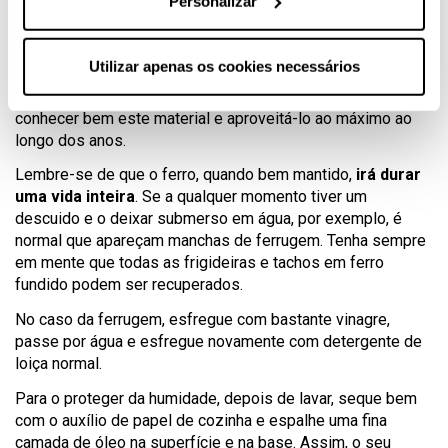
Personalizar
de utensílios de cozinha em ferro, pois todos os seus
artigos são fabricados
sem nenhum
tipo de tratamento.
Utilizar apenas os cookies necessários
Isto traz muitas vantagens na hora de cozinhar, mas
devemos ter em consideração algumas dicas para
conhecer bem este material e aproveitá-lo ao máximo ao
longo dos anos.
Lembre-se de que o ferro, quando bem mantido,
irá durar
uma vida inteira
. Se a qualquer momento tiver um
descuido e o deixar submerso em água, por exemplo, é
normal que apareçam manchas de ferrugem. Tenha sempre
em mente que todas as frigideiras e tachos em ferro
fundido podem ser recuperados.
No caso da ferrugem, esfregue com bastante vinagre,
passe por água e esfregue novamente com detergente de
loiça normal.
Para o proteger da humidade, depois de lavar, seque bem
com o auxílio de papel de cozinha e espalhe uma fina
camada de óleo na superfície e na base. Assim, o seu