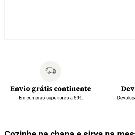
Envio grátis continente
Dev
Em compras superiores a 59€.
Devoluçã
Cozinhe na chapa e sirva na mes