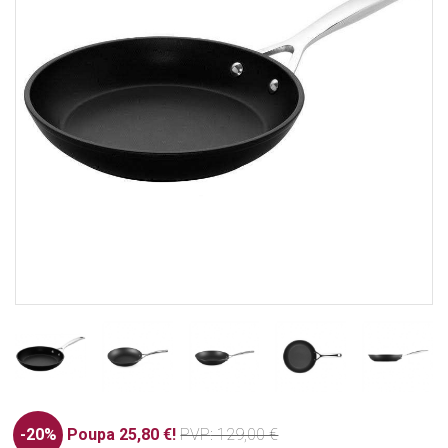
-20%
Poupa 25,80 €!
PVP
: 129,00 €