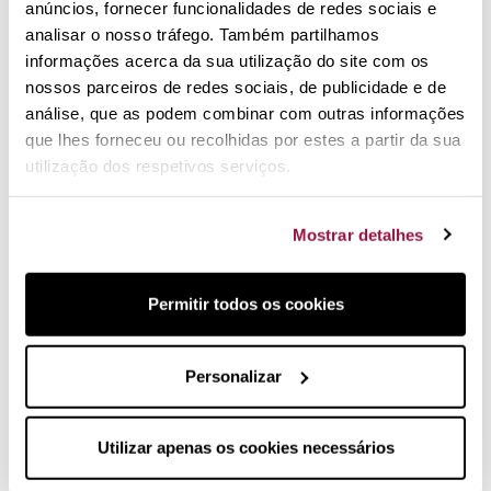
anúncios, fornecer funcionalidades de redes sociais e
analisar o nosso tráfego. Também partilhamos
Uma elegante frigideira
informações acerca da sua utilização do site com os
antiaderente para uma vida inteira
nossos parceiros de redes sociais, de publicidade e de
análise, que as podem combinar com outras informações
Modelo 2020 TNS Pro. Frigideira Le Creuset isenta de
que lhes forneceu ou recolhidas por estes a partir da sua
PFOA de 20, 22, 24, 26, 28 e 30 cm de diâmetro.
utilização dos respetivos serviços.
Mostrar detalhes
Permitir todos os cookies
Personalizar
Utilizar apenas os cookies necessários
Le Creuset ofrece garantía de por vida
Aluminio Forjado Anodizado
.