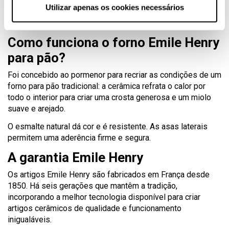
amassa e onde coze o deposita para cozer
Utilizar apenas os cookies necessários
a tampa: cria as condições de humidade ideais para
cozer e faz a função de taça para amassar
Como funciona o forno Emile Henry
para pão?
Foi concebido ao pormenor para recriar as condições de um
forno para pão tradicional: a cerâmica refrata o calor por
todo o interior para criar uma crosta generosa e um miolo
suave e arejado.
O esmalte natural dá cor e é resistente. As asas laterais
permitem uma aderência firme e segura.
A garantia Emile Henry
Os artigos Emile Henry são fabricados em França desde
1850. Há seis gerações que mantêm a tradição,
incorporando a melhor tecnologia disponível para criar
artigos cerâmicos de qualidade e funcionamento
inigualáveis.