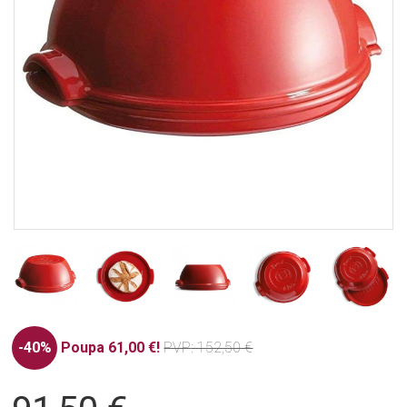
-40%
Poupa 61,00 €!
PVP
: 152,50 €