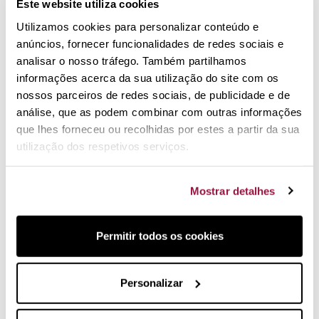
Este website utiliza cookies
Amassar, assar e comer pão caseiro pode ser um
Utilizamos cookies para personalizar conteúdo e
verdadeiro deleite. A Emile Henry tornou esta tarefa fácil
anúncios, fornecer funcionalidades de redes sociais e
com este forno em cerâmica: o conjunto de base mais
tampa em cerâmica são tudo o que você precisa para
analisar o nosso tráfego. Também partilhamos
amassar e cozer o seu pão. Vejamos como funciona:
informações acerca da sua utilização do site com os
nossos parceiros de redes sociais, de publicidade e de
análise, que as podem combinar com outras informações
que lhes forneceu ou recolhidas por estes a partir da sua
utilização dos respetivos serviços.
Mostrar detalhes
Permitir todos os cookies
O forno parsa pão artesanal Emile Henry consiste em:
Personalizar
a base: onde deixa repousar a massa enquanto