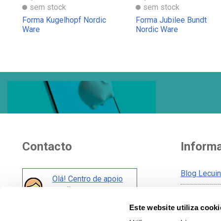
sem stock
sem stock
Forma Kugelhopf Nordic
Forma Jubilee Bundt
Ware
Nordic Ware
Contacto
Inform
Blog Lecui
Olá! Centro de apoio
ao cliente
Aviso legal
Este website utiliza cooki
Condições 