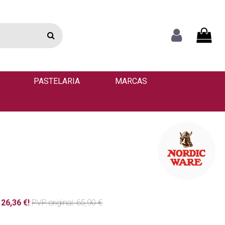
PASTELARIA
MARCAS
26,36 €!
PVP
original
: 65,90 €