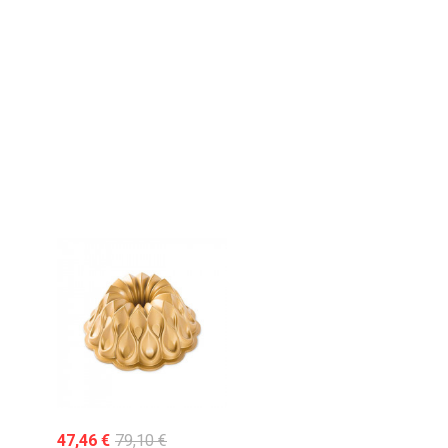
47,46 €
79,10 €