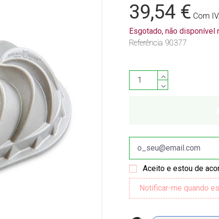
39,54 €
Com I
Esgotado, não disponível
Referência
90377
Aceito e estou de ac