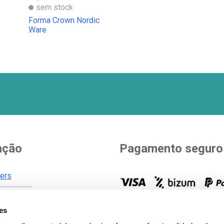
sem stock
Forma Crown Nordic
Ware
ação
Pagamento seguro
ners
Você escolhe como pagar. Vá
es
de envio
opções para pagar a sua com