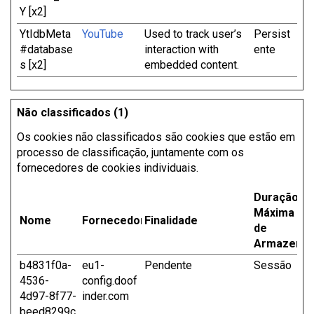
Y [x2]
YtIdbMeta
YouTube
Used to track user’s
Persist
#database
interaction with
ente
s [x2]
embedded content.
Não classificados (1)
Os cookies não classificados são cookies que estão em
processo de classificação, juntamente com os
fornecedores de cookies individuais.
Duração
Máxima
Nome
Fornecedor
Finalidade
de
Armazena
b4831f0a-
eu1-
Pendente
Sessão
4536-
config.doof
4d97-8f77-
inder.com
beed8299c