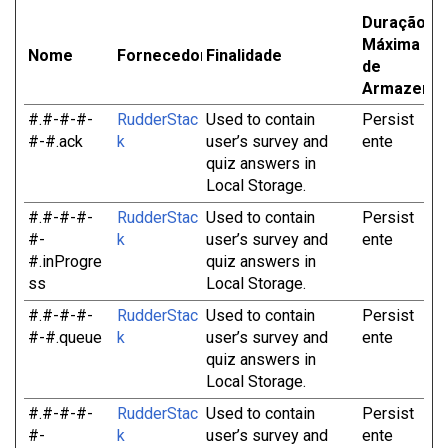
Duração
Máxima
Nome
Fornecedor
Finalidade
de
Armazena
#.#-#-#-
RudderStac
Used to contain
Persist
#-#.ack
k
user’s survey and
ente
quiz answers in
Local Storage.
#.#-#-#-
RudderStac
Used to contain
Persist
#-
k
user’s survey and
ente
#.inProgre
quiz answers in
ss
Local Storage.
#.#-#-#-
RudderStac
Used to contain
Persist
#-#.queue
k
user’s survey and
ente
quiz answers in
Local Storage.
#.#-#-#-
RudderStac
Used to contain
Persist
#-
k
user’s survey and
ente