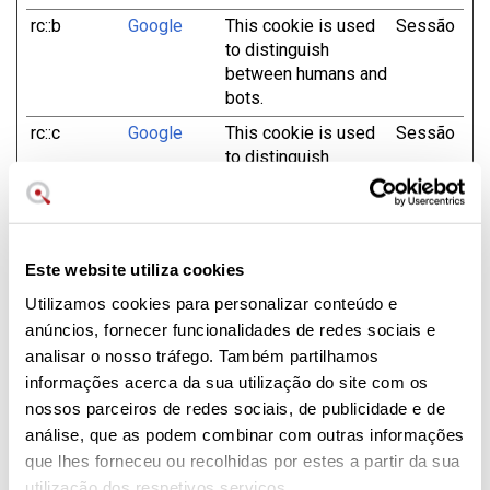
rc::b
Google
This cookie is used
Sessão
to distinguish
between humans and
bots.
rc::c
Google
This cookie is used
Sessão
to distinguish
between humans and
bots.
rc::f
Google
This cookie is used
Persist
to distinguish
ente
Este website utiliza cookies
between humans and
Utilizamos cookies para personalizar conteúdo e
bots.
anúncios, fornecer funcionalidades de redes sociais e
analisar o nosso tráfego. Também partilhamos
informações acerca da sua utilização do site com os
Preferências (5)
nossos parceiros de redes sociais, de publicidade e de
Os cookies de preferência permitem que um website
análise, que as podem combinar com outras informações
memorize as informações que mudam o comportamento
que lhes forneceu ou recolhidas por estes a partir da sua
ou o aspeto do website, como o seu idioma preferido ou
utilização dos respetivos serviços.