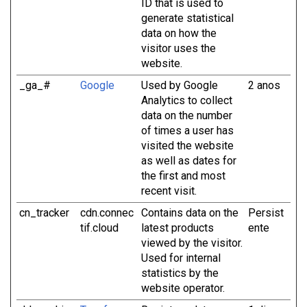
ID that is used to
generate statistical
data on how the
visitor uses the
website.
_ga_#
Google
Used by Google
2 anos
Analytics to collect
data on the number
of times a user has
visited the website
as well as dates for
the first and most
recent visit.
cn_tracker
cdn.connec
Contains data on the
Persist
tif.cloud
latest products
ente
viewed by the visitor.
Used for internal
statistics by the
website operator.