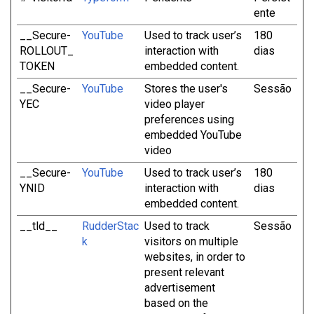
ente
__Secure-
YouTube
Used to track user’s
180
ROLLOUT_
interaction with
dias
TOKEN
embedded content.
__Secure-
YouTube
Stores the user's
Sessão
YEC
video player
preferences using
embedded YouTube
video
__Secure-
YouTube
Used to track user’s
180
YNID
interaction with
dias
embedded content.
__tld__
RudderStac
Used to track
Sessão
k
visitors on multiple
websites, in order to
present relevant
advertisement
based on the