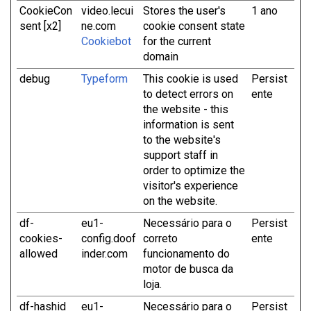
CookieCon
video.lecui
Stores the user's
1 ano
sent [x2]
ne.com
cookie consent state
Cookiebot
for the current
domain
debug
Typeform
This cookie is used
Persist
to detect errors on
ente
the website - this
information is sent
to the website's
support staff in
order to optimize the
visitor's experience
on the website.
df-
eu1-
Necessário para o
Persist
cookies-
config.doof
correto
ente
allowed
inder.com
funcionamento do
motor de busca da
loja.
df-hashid
eu1-
Necessário para o
Persist