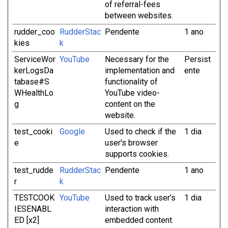
of referral-fees
between websites.
rudder_coo
RudderStac
Pendente
1 ano
kies
k
ServiceWor
YouTube
Necessary for the
Persist
kerLogsDa
implementation and
ente
tabase#S
functionality of
WHealthLo
YouTube video-
g
content on the
website.
test_cooki
Google
Used to check if the
1 dia
e
user's browser
supports cookies.
test_rudde
RudderStac
Pendente
1 ano
r
k
TESTCOOK
YouTube
Used to track user’s
1 dia
IESENABL
interaction with
ED [x2]
embedded content.