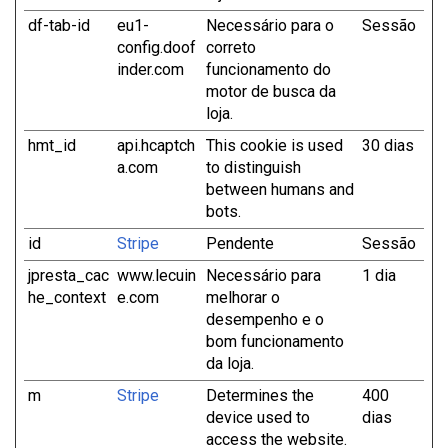
df-tab-id
eu1-
Necessário para o
Sessão
config.doof
correto
inder.com
funcionamento do
motor de busca da
loja.
hmt_id
api.hcaptch
This cookie is used
30 dias
a.com
to distinguish
between humans and
bots.
id
Stripe
Pendente
Sessão
jpresta_cac
www.lecuin
Necessário para
1 dia
he_context
e.com
melhorar o
desempenho e o
bom funcionamento
da loja.
m
Stripe
Determines the
400
device used to
dias
access the website.