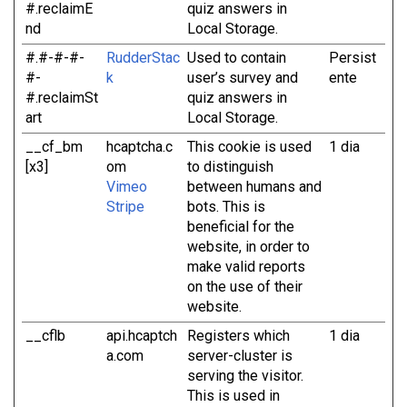
#.reclaimE
quiz answers in
nd
Local Storage.
#.#-#-#-
RudderStac
Used to contain
Persist
#-
k
user’s survey and
ente
#.reclaimSt
quiz answers in
art
Local Storage.
__cf_bm
hcaptcha.c
This cookie is used
1 dia
[x3]
om
to distinguish
Vimeo
between humans and
Stripe
bots. This is
beneficial for the
website, in order to
make valid reports
on the use of their
website.
__cflb
api.hcaptch
Registers which
1 dia
a.com
server-cluster is
serving the visitor.
This is used in