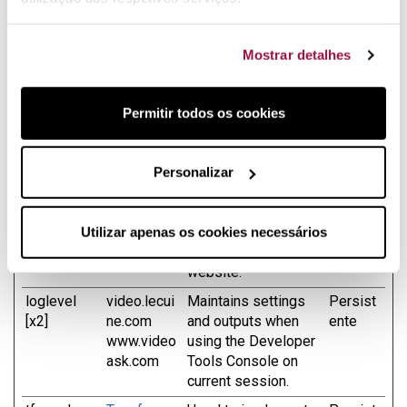
a região em que se você encontra.
Duração
Mostrar detalhes
Máxima
Nome
Fornecedor
Finalidade
de
Armazena
Permitir todos os cookies
1
Stripe
This cookie is used
Sessão
in conjunction with
the payment window
Personalizar
- The cookie is
necessary for
making secure
Utilizar apenas os cookies necessários
transactions on the
website.
loglevel
video.lecui
Maintains settings
Persist
[x2]
ne.com
and outputs when
ente
www.video
using the Developer
ask.com
Tools Console on
current session.