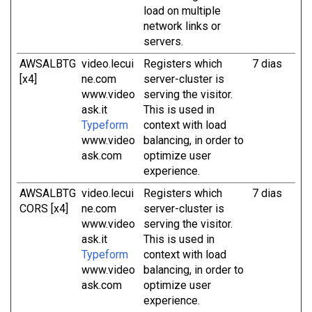
load on multiple
network links or
servers.
AWSALBTG
video.lecui
Registers which
7 dias
[x4]
ne.com
server-cluster is
www.video
serving the visitor.
ask.it
This is used in
Typeform
context with load
www.video
balancing, in order to
ask.com
optimize user
experience.
AWSALBTG
video.lecui
Registers which
7 dias
CORS [x4]
ne.com
server-cluster is
www.video
serving the visitor.
ask.it
This is used in
Typeform
context with load
www.video
balancing, in order to
ask.com
optimize user
experience.