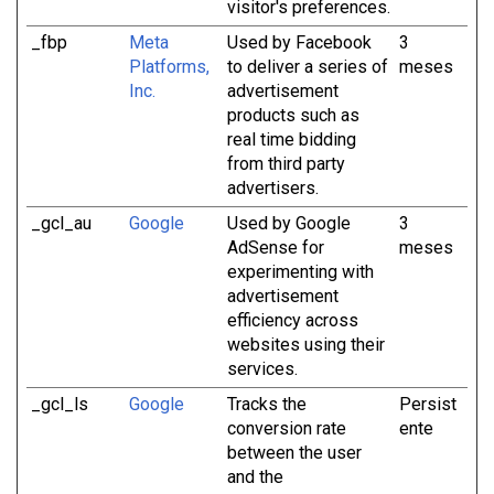
visitor's preferences.
_fbp
Meta
Used by Facebook
3
Platforms,
to deliver a series of
meses
Inc.
advertisement
products such as
real time bidding
from third party
advertisers.
_gcl_au
Google
Used by Google
3
AdSense for
meses
experimenting with
advertisement
efficiency across
websites using their
services.
_gcl_ls
Google
Tracks the
Persist
conversion rate
ente
between the user
and the