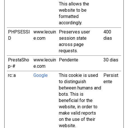
This allows the
website to be
formatted
accordingly.
PHPSESSI
www.lecuin
Preserves user
400
D
e.com
session state
dias
across page
requests.
PrestaSho
www.lecuin
Pendente
30 dias
p-#
e.com
rc::a
Google
This cookie is used
Persist
to distinguish
ente
between humans and
bots. This is
beneficial for the
website, in order to
make valid reports
on the use of their
website.