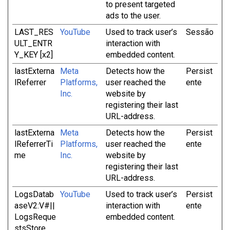
to present targeted
ads to the user.
LAST_RES
YouTube
Used to track user’s
Sessão
ULT_ENTR
interaction with
Y_KEY [x2]
embedded content.
lastExterna
Meta
Detects how the
Persist
lReferrer
Platforms,
user reached the
ente
Inc.
website by
registering their last
URL-address.
lastExterna
Meta
Detects how the
Persist
lReferrerTi
Platforms,
user reached the
ente
me
Inc.
website by
registering their last
URL-address.
LogsDatab
YouTube
Used to track user’s
Persist
aseV2:V#||
interaction with
ente
LogsReque
embedded content.
stsStore