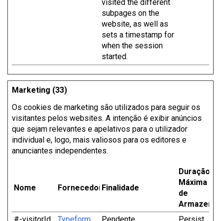
visited the different
subpages on the
website, as well as
sets a timestamp for
when the session
started.
Marketing (33)
Os cookies de marketing são utilizados ​​para seguir os
visitantes pelos websites. A intenção é exibir anúncios
que sejam relevantes e apelativos para o utilizador
individual e, logo, mais valiosos para os editores e
anunciantes independentes.
Duração
Máxima
Nome
Fornecedor
Finalidade
de
Armazena
#-visitorId
Typeform
Pendente
Persist