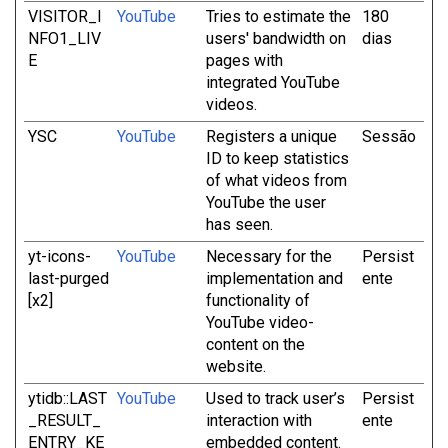
VISITOR_I
YouTube
Tries to estimate the
180
NFO1_LIV
users' bandwidth on
dias
E
pages with
integrated YouTube
videos.
YSC
YouTube
Registers a unique
Sessão
ID to keep statistics
of what videos from
YouTube the user
has seen.
yt-icons-
YouTube
Necessary for the
Persist
last-purged
implementation and
ente
[x2]
functionality of
YouTube video-
content on the
website.
ytidb::LAST
YouTube
Used to track user’s
Persist
_RESULT_
interaction with
ente
ENTRY_KE
embedded content.