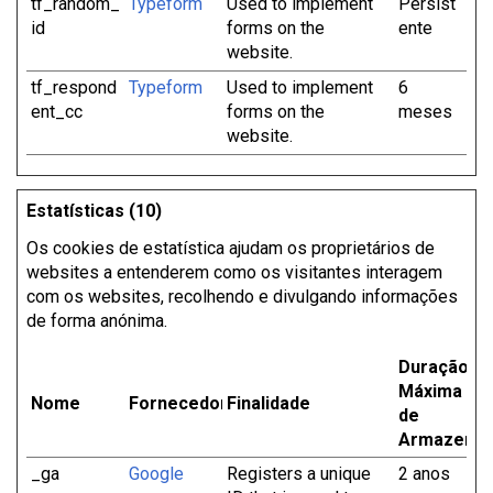
tf_random_
Typeform
Used to implement
Persist
id
forms on the
ente
website.
tf_respond
Typeform
Used to implement
6
ent_cc
forms on the
meses
website.
Estatísticas (10)
Os cookies de estatística ajudam os proprietários de
websites a entenderem como os visitantes interagem
com os websites, recolhendo e divulgando informações
de forma anónima.
Duração
Máxima
Nome
Fornecedor
Finalidade
de
Armazena
_ga
Google
Registers a unique
2 anos