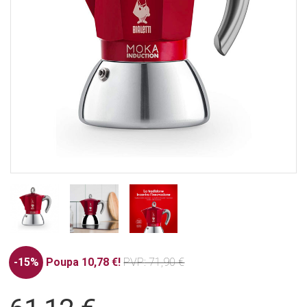
-15%
Poupa 10,78 €!
PVP
: 71,90 €