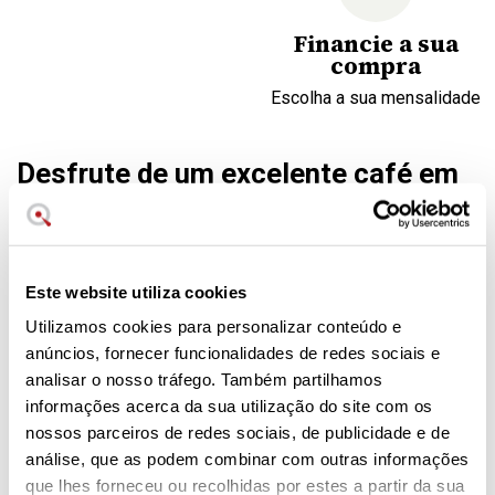
Financie a sua
compra
Escolha a sua mensalidade
Desfrute de um excelente café em
casa
A cafeteira Bialetti Moka Express Indução é fabricada com
dois materiais: aço inoxidável e alumínio. Disponível em
duas cores será a sua preferida pela qualidade dos seus
Este website utiliza cookies
materiais e design.
Utilizamos cookies para personalizar conteúdo e
anúncios, fornecer funcionalidades de redes sociais e
Compatível com todos os fogões incluindo indução
analisar o nosso tráfego. Também partilhamos
Capacidade 4 ou 6 chávenas
informações acerca da sua utilização do site com os
Fabricada em aço e alumínio
nossos parceiros de redes sociais, de publicidade e de
Garantia Bialetti¡
análise, que as podem combinar com outras informações
que lhes forneceu ou recolhidas por estes a partir da sua