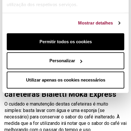
Características das Cafeteiras
utilização dos respetivos serviços.
Bialetti Moka Express Indução
Provavelmente, o que mais chamou a sua atenção nesta
Mostrar detalhes
cafeteira italiana, tenha sido o seu design e cor. Baseando-
se no design clássico da Bialetti Moka Express foi
desenvolvido este novo modelo para o adaptar às placas
Permitir todos os cookies
de indução.
As cafeteiras Bialetti Moka Express Indução são
Personalizar
compostas por uma base em aço compatível com
vitrocerâmica e placas de indução e a parte superior no
alumínio típico destas cafeteiras.
Utilizar apenas os cookies necessários
Manutenção recomendada destas
cafeteiras Bialetti Moka Express
O cuidado e manutenção destas cafeteiras é muito
simples: basta lavar com água e uma esponja (se
necessário) para conservar o sabor do café inalterado. À
medida que a for utilizando irá notar que o sabor do café vai
melhorando com o passar do tempo e uso.