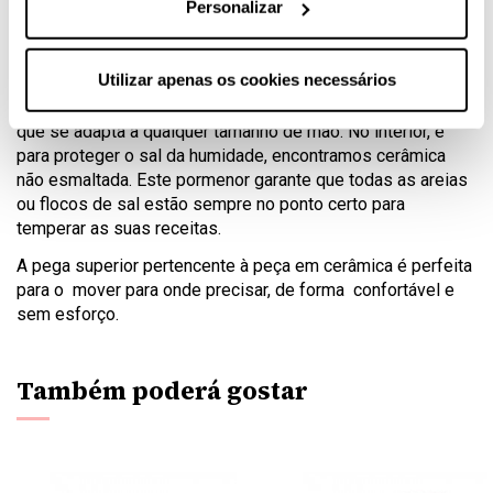
Personalizar
A nova gama de acessórios de cozinha Cole & Mason
transpira design e qualidade em cada pormenor. São
Utilizar apenas os cookies necessários
produtos concebidos e estudados para tornar tudo fácil e
bonito na sua cozinha. Este saleiro tem uma boca generosa
que se adapta a qualquer tamanho de mão. No interior, e
para proteger o sal da humidade, encontramos cerâmica
não esmaltada. Este pormenor garante que todas as areias
ou flocos de sal estão sempre no ponto certo para
temperar as suas receitas.
A pega superior pertencente à peça em cerâmica é perfeita
para o mover para onde precisar, de forma confortável e
sem esforço.
Também poderá gostar