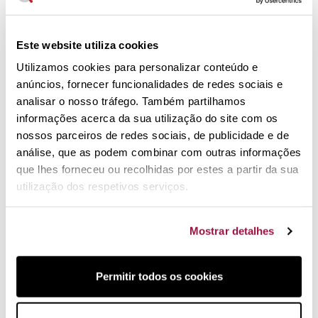
Este website utiliza cookies
Financie a sua
compra
Utilizamos cookies para personalizar conteúdo e
anúncios, fornecer funcionalidades de redes sociais e
Escolha a sua mensalidade
analisar o nosso tráfego. Também partilhamos
informações acerca da sua utilização do site com os
nossos parceiros de redes sociais, de publicidade e de
Capacidade: 250 gramas
análise, que as podem combinar com outras informações
Medidas: 11,5 x 16 x 14,7 cm
que lhes forneceu ou recolhidas por estes a partir da sua
Fabricado em cerâmica esmaltada
utilização dos respetivos serviços.
Modelo Strethall
Interior não esmaltado para evitar a humidade
Boca larga e de fácil acesso
Mostrar detalhes
Garantia original Cole & Mason
Design elegante, clássico e
Permitir todos os cookies
eficiente na bancada da sua
cozinha