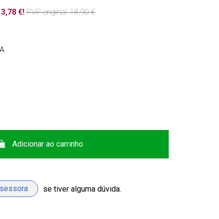
3,78 €!
PVP
original
: 18,90 €
VA
Adicionar ao carrinho
ssessora
se tiver alguma dúvida.