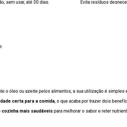
o, sem usar, até 30 dias.
Evita resíduos desnec
e:
e o óleo ou azeite pelos alimentos, a sua utilização é simples e
idade certa para a comida
, o que acaba por trazer dois benefí
e cozinha mais saudáveis
​​para melhorar o sabor e reter nutrie