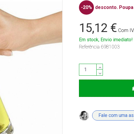
-20%
desconto.
Poupa 
15,12 €
Com I
Em stock, Envio imediato!
Referência
6981003
Fale com uma a