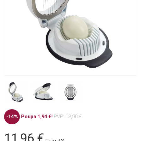
-14%
Poupa 1,94 €!
PVP
: 13,90 €
11,96 €
Com IVA