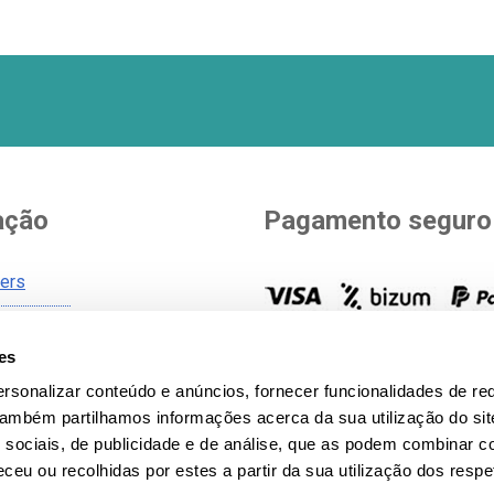
ação
Pagamento seguro
ners
Você escolhe como pagar. Vá
es
de envio
opções para pagar a sua com
gerais
rsonalizar conteúdo e anúncios, fornecer funcionalidades de re
todos os métodos de pagam
 Também partilhamos informações acerca da sua utilização do si
icy
 sociais, de publicidade e de análise, que as podem combinar c
 privacidade
ceu ou recolhidas por estes a partir da sua utilização dos respe