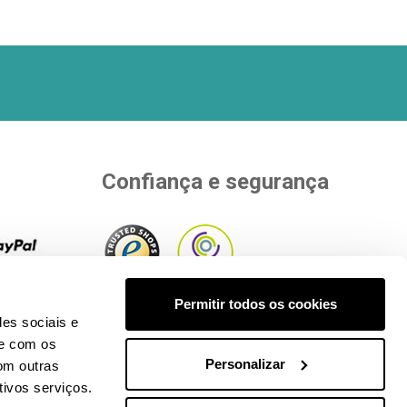
Confiança e segurança
rias
Permitir todos os cookies
pra.
Ver
Aderimos a entidades independentes
des sociais e
ento
.
que avaliam a nossa qualidade.
te com os
Personalizar
om outras
tivos serviços.