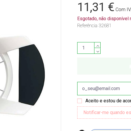
11,31 €
Com I
Esgotado, não disponível
Referência
32681
Aceito e estou de ac