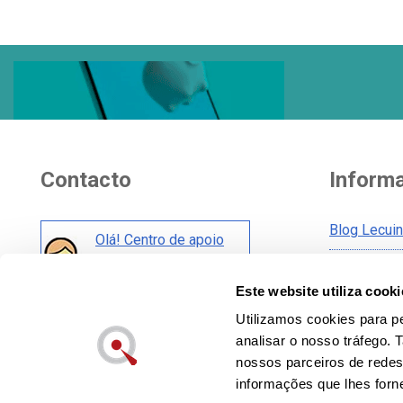
Contacto
Inform
Blog Lecui
Olá! Centro de apoio
ao cliente
Aviso legal
Este website utiliza cooki
Condições 
Também nas redes:
Condições 
Utilizamos cookies para pe
analisar o nosso tráfego.
Cookies pol
nossos parceiros de redes
Política de
informações que lhes forne