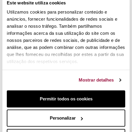
Este website utiliza cookies
Relevância
4
Utilizamos cookies para personalizar conteúdo e
anúncios, fornecer funcionalidades de redes sociais e
analisar o nosso tráfego. Também partilhamos
informações acerca da sua utilização do site com os
nossos parceiros de redes sociais, de publicidade e de
análise, que as podem combinar com outras informações
que lhes forneceu ou recolhidas por estes a partir da sua
utilização dos respetivos serviços.
Mostrar detalhes
22,40 €
28,00 €
24,90 €
sem stock
sem stock
Manga refrigeradora
Saca-rolhas Mocho Lux
Permitir todos os cookies
universal da Le Creuset
Personalizar