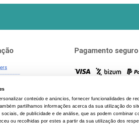
ação
Pagamento seguro
ners
Você escolhe como pagar. Vá
es
de envio
opções para pagar a sua com
gerais
rsonalizar conteúdo e anúncios, fornecer funcionalidades de re
todos os métodos de pagam
 Também partilhamos informações acerca da sua utilização do si
icy
 sociais, de publicidade e de análise, que as podem combinar c
 privacidade
ceu ou recolhidas por estes a partir da sua utilização dos respe