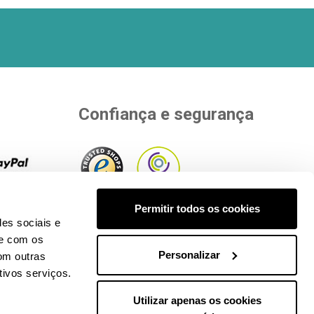
Confiança e segurança
rias
Permitir todos os cookies
pra.
Ver
Aderimos a entidades independentes
des sociais e
ento
.
que avaliam a nossa qualidade.
te com os
Personalizar
om outras
tivos serviços.
Utilizar apenas os cookies