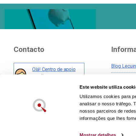
Contacto
Inform
Blog Lecui
Olá! Centro de apoio
ao cliente
Aviso legal
Este website utiliza cooki
Condições 
Também nas redes:
Condições 
Utilizamos cookies para pe
analisar o nosso tráfego.
Cookies pol
nossos parceiros de redes
Política de
informações que lhes forne
Mostrar detalhes