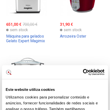
651,00 €
700,00 €
31,90 €
sem stock
sem stock
Máquina para gelados
Arrozeira Oster
Gelato Expert Magimix
Este website utiliza cookies
Utilizamos cookies para personalizar conteúdo e
320,00 €
anúncios, fornecer funcionalidades de redes sociais e
sem stock
analisar o nosso tráfego. Também partilhamos