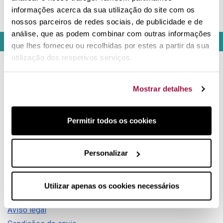
Vaporeira elétrica
informações acerca da sua utilização do site com os
Magimix
nossos parceiros de redes sociais, de publicidade e de
análise, que as podem combinar com outras informações
que lhes forneceu ou recolhidas por estes a partir da sua
utilização dos respetivos serviços.
Contacto
Mostrar detalhes
Olá! Centro de apoio ao cliente
Permitir todos os cookies
Também nas redes:
Personalizar
Informação
Utilizar apenas os cookies necessários
Blog Lecuiners
Aviso legal