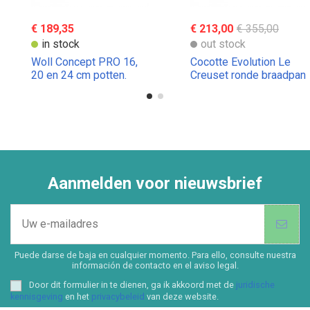
€ 189,35
€ 213,00
€ 355,00
in stock
out stock
Woll Concept PRO 16,
Cocotte Evolution Le
20 en 24 cm potten.
Creuset ronde braadpan
diameter 18/10 roestvrij
staal
Aanmelden voor nieuwsbrief
Puede darse de baja en cualquier momento. Para ello, consulte nuestra
información de contacto en el aviso legal.
Door dit formulier in te dienen, ga ik akkoord met de
juridische
kennisgeving
en het
privacybeleid
van deze website.