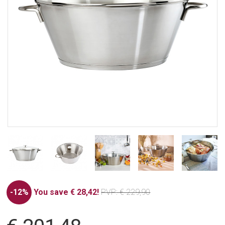
-12%
You save € 28,42!
PVP
: € 229,90