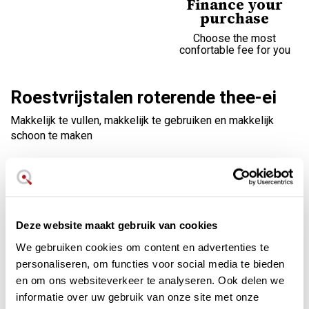
Finance your
purchase
Choose the most
confortable fee for you
Roestvrijstalen roterende thee-ei
Makkelijk te vullen, makkelijk te gebruiken en makkelijk
schoon te maken
Eenvoudig te vullen met theestrengen
Open het, pakt thee als een lepel Draait
om te openen, draait om te sluiten
Roestvrijstalen constructie
Deze website maakt gebruik van cookies
Vaatwasmachinebestendig
We gebruiken cookies om content en advertenties te
Preparate un té con facilidad, a tu
personaliseren, om functies voor social media te bieden
medida
en om ons websiteverkeer te analyseren. Ook delen we
informatie over uw gebruik van onze site met onze
El diseño del infusor de té OXO facilita la preparación de té: