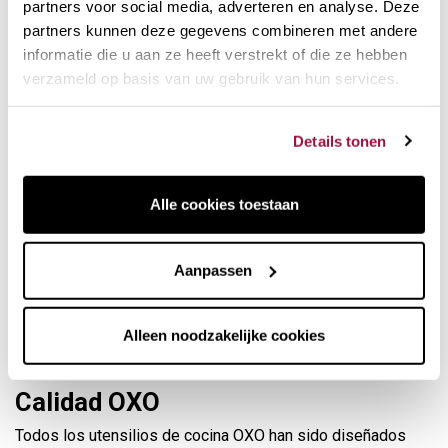
partners voor social media, adverteren en analyse. Deze
abre el infusor girandolo, coge el té como si fuera una
partners kunnen deze gegevens combineren met andere
cuchara y vuelve a cerrarlo para colocarlo en la taza.
informatie die u aan ze heeft verstrekt of die ze hebben
El brazo largo del
infusor OXO
facilita su uso en todo tipo
verzameld op basis van uw gebruik van hun services.
de tazas. Lávalo con comodidad con una esponja (en su
posición abierto) o en el lavavajillas.
Details tonen
Alle cookies toestaan
Aanpassen
Alleen noodzakelijke cookies
Calidad OXO
Todos los utensilios de cocina OXO han sido diseñados