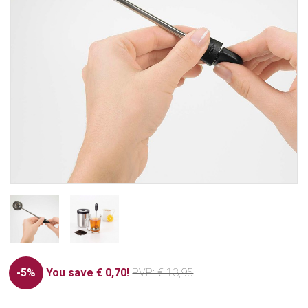
-5%
You save € 0,70!
PVP
: € 13,95