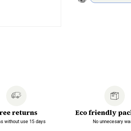
ree returns
Eco friendly pa
ns without use 15 days
No unnecesary wa