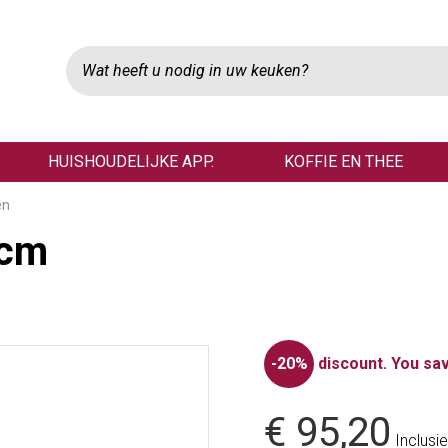
HUISHOUDELIJKE APP.
KOFFIE EN THEE
en
4cm
-20%
discount.
You sav
€ 95,20
Inclusie