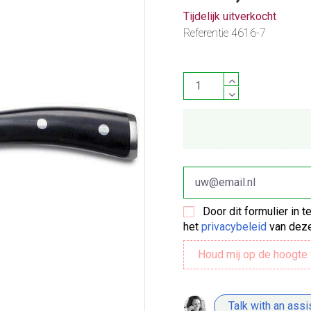
Tijdelijk uitverkocht
Referentie
4616-7
Door dit formulier in 
het
privacybeleid
van deze
Talk with an assi