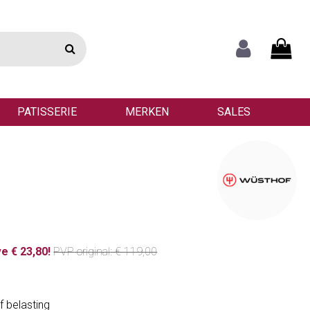
PATISSERIE
MERKEN
SALES
e € 23,80!
PVP
original
: € 119,00
f belasting