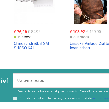
€ 76,46
€ 84,95
€ 103,92
€ 129,90
in stock
out stock
Chinese strijdbijl SM
Uniseks Vintage Craft
SHOSO KAI
leren schort
ief
Puede darse de baja en cualquier momento. Para ello, consulte nu
Door dit formulier in te dienen, ga ik akkoord met de
juridische 