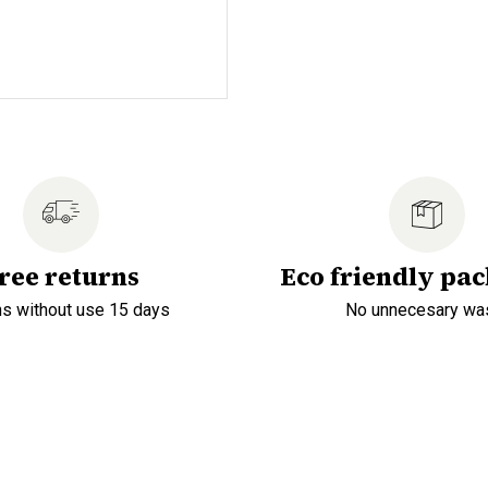
ree returns
Eco friendly pa
ns without use 15 days
No unnecesary wa