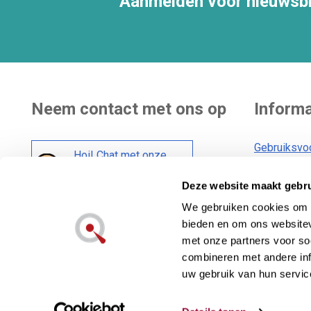
Aanmelden voor nieuwsbr
Neem contact met ons op
Informa
Gebruiksvo
Hoi! Chat met onze
Bezorging
klantenservice
Deze website maakt gebru
Algemene 
Cookiebele
We gebruiken cookies om c
Social media :
bieden en om ons websitev
Privacybele
met onze partners voor so
combineren met andere inf
uw gebruik van hun servic