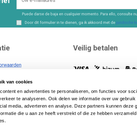
ief
Puede darse de baja en cualquier momento. Para ello, consulte nu
Door dit formulier in te dienen, ga ik akkoord met de
juridische 
tie
Veilig betalen
orwaarden
ik van cookies
voorwaarden
U kunt zelf uw betaalmethode
id
Meer dan 8 opties en
ontent en advertenties te personaliseren, om functies voor soci
financieringsmogelijkheden..
B
erkeer te analyseren. Ook delen we informatie over uw gebruik 
id
betaalmethoden
.
cial media, adverteren en analyse. Deze partners kunnen deze
ormatie die u aan ze heeft verstrekt of die ze hebben verzameld
es.