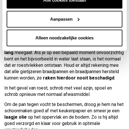
Alle cookies toestaan
van ijzeren kookgerei omdat al zijn producten
zonder
enige vorm van behandeling
worden gemaakt.
Dit brengt veel voordelen met zich mee als het op koken
Aanpassen
aankomt, maar we moeten rekening houden met een aantal
tips om dit materiaal goed te leren kennen en er door de
jaren heen het beste uit te halen.
Alleen noodzakelijke cookies
Bedenk dat ijzer, als je het goed onderhoudt, een
leven
lang
meegaat. Als je op een bepaald moment onvoorzichtig
bent en het bijvoorbeeld in water laat staan, is het normaal
dat er roestvlekken ontstaan. Houd er altijd rekening mee
dat alle gietijzeren braadpannen en braadpannen hersteld
kunnen worden, ze
raken hierdoor nooit beschadigd
.
In het geval van roest, schrob met veel azijn, spoel en
schrob opnieuw met normaal afwasmiddel.
Om de pan tegen vocht te beschermen, droog je hem na het
schoonmaken goed af met keukenpapier en smeer je een
laagje olie
op het oppervlak en de bodem. Zo is hij altijd
goed verzorgd en klaar voor gebruik in optimale