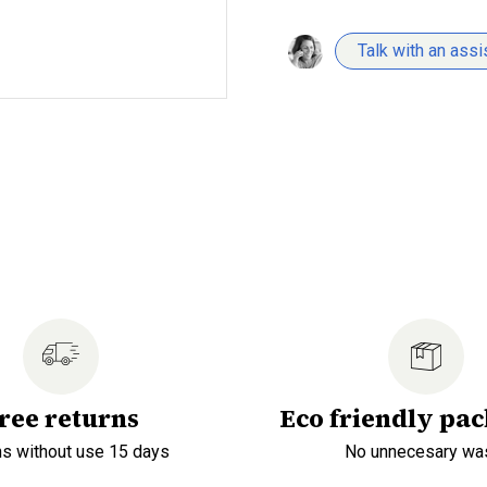
Talk with an assi
ree returns
Eco friendly pa
ns without use 15 days
No unnecesary wa