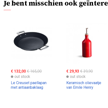
Je bent misschien ook geïntere
€ 132,00
€ 165,00
€ 29,93
€ 39,90
out stock
out stock
Le Creuset paellapan
Keramisch olievaatje
met antiaanbaklaag
van Emile Henry