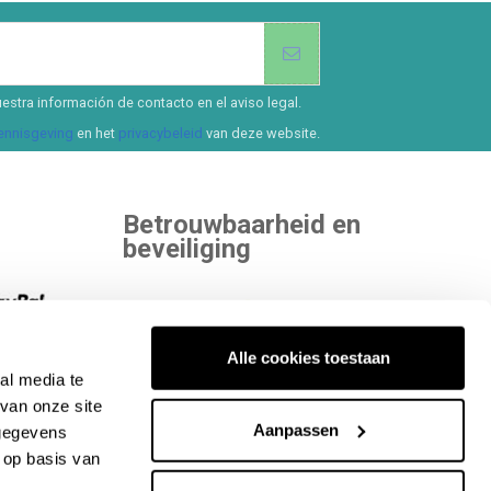
estra información de contacto en el aviso legal.
kennisgeving
en het
privacybeleid
van deze website.
Betrouwbaarheid en
beveiliging
 kiezen.
Alle cookies toestaan
al media te
ekijk alle
Binnen aan onafhankelijke entiteiten die
van onze site
onze kwaliteit beoordelen.
Aanpassen
 gegevens
 op basis van