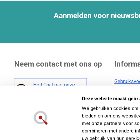
Aanmelden voor nieuwsbr
Neem contact met ons op
Informa
Gebruiksvo
Hoi! Chat met onze
Bezorging
klantenservice
Deze website maakt gebru
Algemene 
Cookiebele
We gebruiken cookies om c
Social media :
bieden en om ons websitev
Privacybele
met onze partners voor so
combineren met andere inf
uw gebruik van hun servic