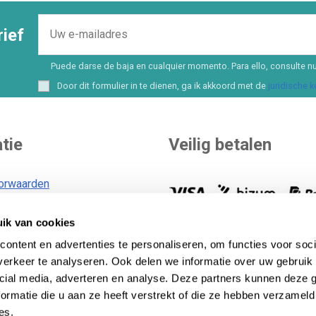
ief
Puede darse de baja en cualquier momento. Para ello, consulte nu
Door dit formulier in te dienen, ga ik akkoord met de
juridische 
tie
Veilig betalen
orwaarden
ik van cookies
voorwaarden
U kunt zelf uw betaalmethode
id
Meer dan 8 opties en
ontent en advertenties te personaliseren, om functies voor soci
financieringsmogelijkheden..
B
erkeer te analyseren. Ook delen we informatie over uw gebruik 
id
betaalmethoden
.
cial media, adverteren en analyse. Deze partners kunnen deze
ormatie die u aan ze heeft verstrekt of die ze hebben verzameld
es.