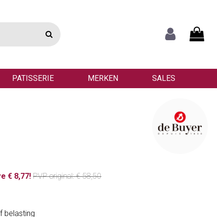
PATISSERIE
MERKEN
SALES
e € 8,77!
PVP
original
: € 58,50
f belasting