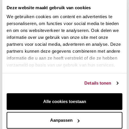
Koffiereservoir van 250 gram.
Deze website maakt gebruik van cookies
1850 watt vermogen.
Werkt met koffiebonen of gemalen koffie. Waarschuwt je
We gebruiken cookies om content en advertenties te
wanneer het apparaat gereinigd moet worden.
personaliseren, om functies voor social media te bieden
2 jaar garantie.
en om ons websiteverkeer te analyseren. Ook delen we
Automatisch, maar met
informatie over uw gebruik van onze site met onze
professionele kwaliteit
partners voor social media, adverteren en analyse. Deze
partners kunnen deze gegevens combineren met andere
Als je een snelle bonenkoffiemachine wilde, was de optie
informatie die u aan ze heeft verstrekt of die ze hebben
tot nu toe om een superautomatische koffiemachine te
verzameld op basis van uw gebruik van hun services.
kopen die geen kwaliteitskoffie maakt.
Als espressokwaliteit je prioriteit was, was de enige optie
Details tonen
om een handmatige espressomachine te kopen die niet
snel of wendbaar was, maar wel goede koffie zette.
Sage wilde de voordelen van een superautomatische
Alle cookies toestaan
koffiemachine combineren met de koffiekwaliteit van een
traditionele espressomachine. Het resultaat zijn
koffiemachines met een geïntegreerde molen, die koffie van
Aanpassen
professionele kwaliteit produceren, met een eersteklas