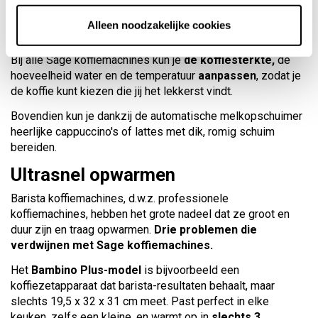
melkopschuimer, die gemakkelijk te gebruiken en snel zijn.
Alleen noodzakelijke cookies
Aanpassingsopties
Bij alle Sage koffiemachines kun je
de koffiesterkte,
de
hoeveelheid water en de temperatuur
aanpassen
, zodat je
de koffie kunt kiezen die jij het lekkerst vindt.
Bovendien kun je dankzij de automatische melkopschuimer
heerlijke cappuccino's of lattes met dik, romig schuim
bereiden.
Ultrasnel opwarmen
Barista koffiemachines, d.w.z. professionele
koffiemachines, hebben het grote nadeel dat ze groot en
duur zijn en traag opwarmen.
Drie problemen die
verdwijnen met Sage koffiemachines.
Het
Bambino Plus-model
is bijvoorbeeld een
koffiezetapparaat dat barista-resultaten behaalt, maar
slechts 19,5 x 32 x 31 cm meet. Past perfect in elke
keuken, zelfs een kleine, en warmt op in
slechts 3