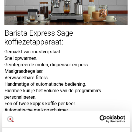
Barista Express Sage
koffiezetapparaat:
Gemaakt van roestvrij staal.
Snel opwarmen.
Geïntegreerde molen, dispenser en pers.
Maalgraadregelaar.
Verwisselbare filters.
Handmatige of automatische bediening.
Hiermee kun je het volume van de programma's
personaliseren.
Eén of twee kopjes koffie per keer.
Automatische melkopschuimer.
Inclusief roestvrijstalen melkkan.
Automatische uitschakeling na 30 minuten.
Waterreservoir van 2 liter.