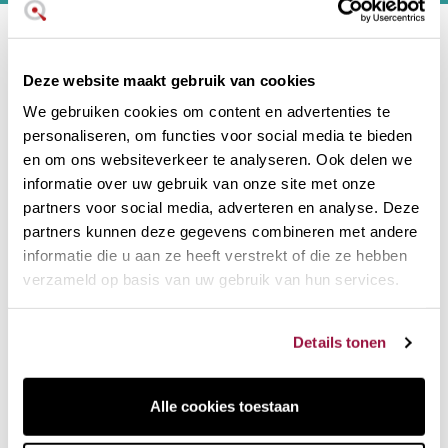
Neem contact met ons op
Deze website maakt gebruik van cookies
Hoi! Chat met onze klantenservice
We gebruiken cookies om content en advertenties te
personaliseren, om functies voor social media te bieden
en om ons websiteverkeer te analyseren. Ook delen we
Social media :
informatie over uw gebruik van onze site met onze
partners voor social media, adverteren en analyse. Deze
partners kunnen deze gegevens combineren met andere
Informatie
informatie die u aan ze heeft verstrekt of die ze hebben
Gebruiksvoorwaarden
verzameld op basis van uw gebruik van hun services.
Bezorging
Algemene voorwaarden
Details tonen
Cookiebeleid
Privacybeleid
Alle cookies toestaan