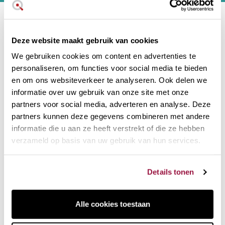
Neem contact met ons op
Deze website maakt gebruik van cookies
Hoi! Chat met onze klantenservice
We gebruiken cookies om content en advertenties te
personaliseren, om functies voor social media te bieden
en om ons websiteverkeer te analyseren. Ook delen we
Social media :
informatie over uw gebruik van onze site met onze
partners voor social media, adverteren en analyse. Deze
partners kunnen deze gegevens combineren met andere
Informatie
informatie die u aan ze heeft verstrekt of die ze hebben
Gebruiksvoorwaarden
verzameld op basis van uw gebruik van hun services.
Bezorging
Algemene voorwaarden
Details tonen
Cookiebeleid
Privacybeleid
Alle cookies toestaan