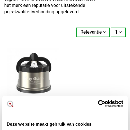
het merk een reputatie voor uitstekende
prijs-kwaliteitverhouding opgeleverd.
Relevantie
1
€ 19,71
€ 21,90
in stock
Anysharp PRO metalen
Deze website maakt gebruik van cookies
messenslijper