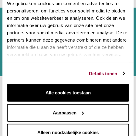
We gebruiken cookies om content en advertenties te
personaliseren, om functies voor social media te bieden
en om ons websiteverkeer te analyseren. Ook delen we
Aanmelden voor nieuwsbrief
informatie over uw gebruik van onze site met onze
partners voor social media, adverteren en analyse. Deze
partners kunnen deze gegevens combineren met andere
informatie die u aan ze heeft verstrekt of die ze hebben
Puede darse de baja en cualquier momento. Para ello, consulte nuestra
verzameld op basis van uw gebruik van hun services.
información de contacto en el aviso legal.
Door dit formulier in te dienen, ga ik akkoord met de
juridische
kennisgeving
en het
privacybeleid
van deze website.
Details tonen
Neem contact met ons op
Alle cookies toestaan
Hoi! Chat met onze klantenservice
Aanpassen
Social media :
Alleen noodzakelijke cookies