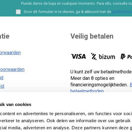
Puede darse de baja en cualquier momento. Para ello, consulte nu
Door dit formulier in te dienen, ga ik akkoord met de
juridische 
tie
Veilig betalen
orwaarden
voorwaarden
U kunt zelf uw betaalmethode
id
Meer dan 8 opties en
financieringsmogelijkheden..
B
id
betaalmethoden
.
ik van cookies
ontent en advertenties te personaliseren, om functies voor soci
erkeer te analyseren. Ook delen we informatie over uw gebruik 
 Lecom Projects S.L. © Auteursrecht © 2012-2026. Spanje. All
cial media, adverteren en analyse. Deze partners kunnen deze