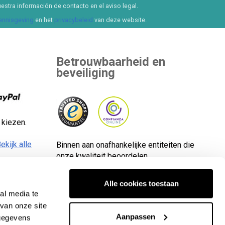
estra información de contacto en el aviso legal.
kennisgeving
en het
privacybeleid
van deze website.
Betrouwbaarheid en
beveiliging
 kiezen.
ekijk alle
Binnen aan onafhankelijke entiteiten die
onze kwaliteit beoordelen.
Alle cookies toestaan
al media te
van onze site
e rechten voorbehouden. CIF-nummer: B65890642.
Aanpassen
 gegevens