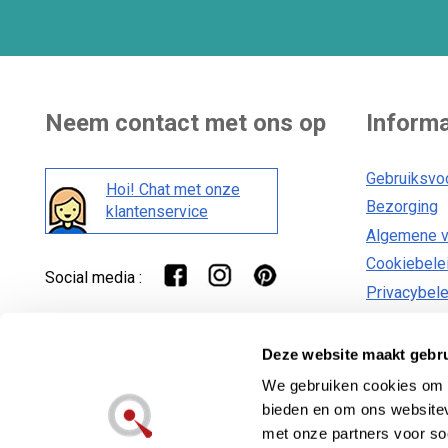
Neem contact met ons op
Informa
Gebruiksvo
Hoi! Chat met onze
Bezorging
klantenservice
Algemene 
Cookiebele
Social media :
Privacybele
Deze website maakt gebru
We gebruiken cookies om c
bieden en om ons websitev
Lecuine™ is een geregistreerd handelsmerk van
met onze partners voor so