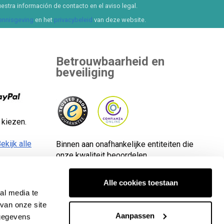
estra información de contacto en el aviso legal.
kennisgeving
en het
privacybeleid
van deze website.
Betrouwbaarheid en
beveiliging
 kiezen.
ekijk alle
Binnen aan onafhankelijke entiteiten die
onze kwaliteit beoordelen.
Alle cookies toestaan
al media te
van onze site
e rechten voorbehouden. CIF-nummer: B65890642.
Aanpassen
 gegevens