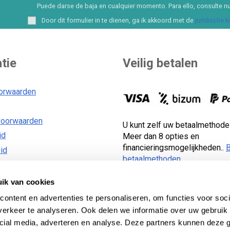
Puede darse de baja en cualquier momento. Para ello, consulte nu
Door dit formulier in te dienen, ga ik akkoord met de
juridische 
tie
Veilig betalen
orwaarden
voorwaarden
U kunt zelf uw betaalmethode
id
Meer dan 8 opties en
financieringsmogelijkheden..
B
id
betaalmethoden
.
ik van cookies
ontent en advertenties te personaliseren, om functies voor soci
erkeer te analyseren. Ook delen we informatie over uw gebruik 
 Lecom Projects S.L. © Auteursrecht © 2012-2026. Spanje. All
cial media, adverteren en analyse. Deze partners kunnen deze