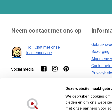
Neem contact met ons op
Informa
Gebruiksvo
Hoi! Chat met onze
Bezorging
klantenservice
Algemene 
Cookiebele
Social media :
Privacybele
Deze website maakt gebru
We gebruiken cookies om c
bieden en om ons websitev
Lecuine™ is een geregistreerd handelsmerk van
met onze partners voor so