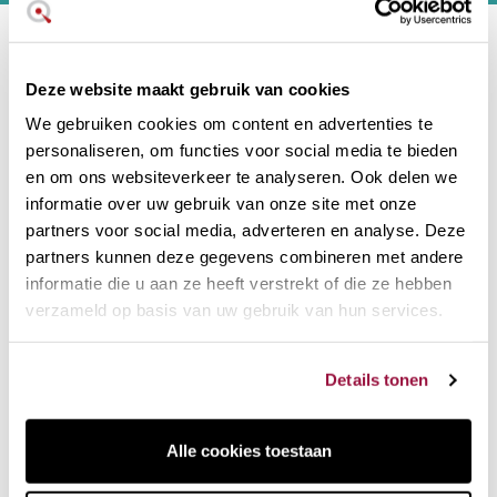
Neem contact met ons op
Deze website maakt gebruik van cookies
Hoi! Chat met onze klantenservice
We gebruiken cookies om content en advertenties te
personaliseren, om functies voor social media te bieden
en om ons websiteverkeer te analyseren. Ook delen we
Social media :
informatie over uw gebruik van onze site met onze
partners voor social media, adverteren en analyse. Deze
partners kunnen deze gegevens combineren met andere
Informatie
informatie die u aan ze heeft verstrekt of die ze hebben
Gebruiksvoorwaarden
verzameld op basis van uw gebruik van hun services.
Bezorging
Algemene voorwaarden
Details tonen
Cookiebeleid
Privacybeleid
Alle cookies toestaan