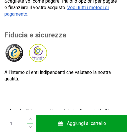
Scegliete voi come pagare. Più di 8 opzioni per pagare
e finanziare il vostro acquisto.
Vedi tutti i metodi di
pagamento
.
Fiducia e sicurezza
All'interno di enti indipendenti che valutano la nostra
qualità.
Lecuine™ è un marchio registrato di proprietà di Lecom
Projects S.L. Italiano: Spagna. Tutti i diritti riservati. CIF:
Aggiungi al carrello
B65890642.