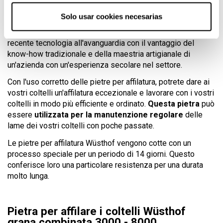
le più recenti tecnologie in materia di prodotti ceramici, in
Solo usar cookies necesarias
combinazione con un complesso processo di cottura
esclusivo del marchio. Queste pietre combinano la più
recente tecnologia all'avanguardia con il vantaggio del
know-how tradizionale e della maestria artigianale di
un'azienda con un'esperienza secolare nel settore.
Con l'uso corretto delle pietre per affilatura, potrete dare ai
vostri coltelli un'affilatura eccezionale e lavorare con i vostri
coltelli in modo più efficiente e ordinato.
Questa pietra
può
essere
utilizzata per la manutenzione regolare
delle
lame dei vostri coltelli con poche passate.
Le pietre per affilatura Wüsthof vengono cotte con un
processo speciale per un periodo di 14 giorni. Questo
conferisce loro una particolare resistenza per una durata
molto lunga.
Pietra per affilare i coltelli Wüsthof
grana combinata 3000 - 8000