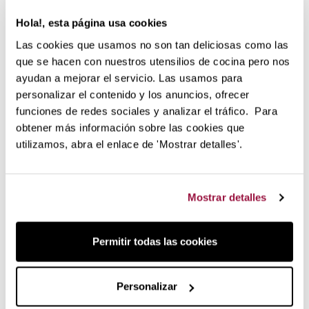
Con la pietra di grana 8000, saremo in grado di lucidare la
Hola!, esta página usa cookies
lama lasciandola come nuova, lucida e senza graffi che
possono essere stati prodotti durante il processo di
Las cookies que usamos no son tan deliciosas como las
affilatura. La lucidatura rimuove qualsiasi imperfezione e
que se hacen con nuestros utensilios de cocina pero nos
lascia i vostri coltelli come se fossero appena usciti dalla
ayudan a mejorar el servicio. Las usamos para
fabbrica.
personalizar el contenido y los anuncios, ofrecer
Consigli per l'uso
funciones de redes sociales y analizar el tráfico. Para
obtener más información sobre las cookies que
Prima dell'uso, immergere la pietra in acqua per 10
utilizamos, abra el enlace de 'Mostrar detalles'.
minuti.
Non utilizzare mai oli o lubrificanti, poiché
danneggiano in modo permanente i pori della pietra e
Mostrar detalles
la rendono inutilizzabile.
Dopo alcune passate, bagnare la superficie della
pietra con acqua per mantenerla sempre lubrificata.
Permitir todas las cookies
Pietra per affilare Wüsthof prodotta
a Solingen, Germania
Personalizar
Le
pietre per affilare Wüsthof
sono prodotte utilizzando