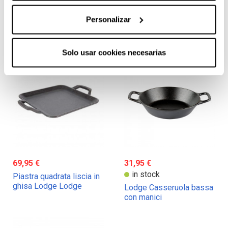
79,95 €
69,95 €
in stock
Lodge griglia quadrata in
Personalizar
ghisa Lodge Grill in ghisa
Lodge Grill in ghisa
rettangolare reversibile
Lodge
Solo usar cookies necesarias
69,95 €
31,95 €
in stock
Piastra quadrata liscia in
ghisa Lodge Lodge
Lodge Casseruola bassa
con manici