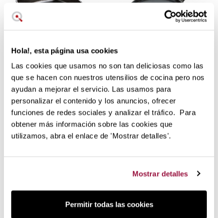
Hola!, esta página usa cookies
49,95 €
44,95 €
Las cookies que usamos no son tan deliciosas como las
in stock
in stock
que se hacen con nuestros utensilios de cocina pero nos
Padella quadrata liscia
Griglia per crepes in
ayudan a mejorar el servicio. Las usamos para
Lodge
ghisa Lodge
personalizar el contenido y los anuncios, ofrecer
funciones de redes sociales y analizar el tráfico. Para
obtener más información sobre las cookies que
utilizamos, abra el enlace de 'Mostrar detalles'.
Mostrar detalles
Permitir todas las cookies