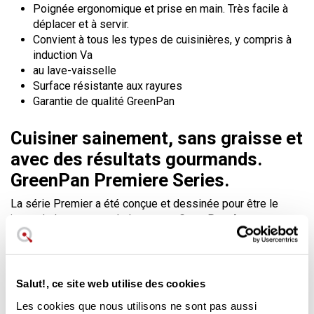
Poignée ergonomique et prise en main. Très facile à
déplacer et à servir.
Convient à tous les types de cuisinières, y compris à
induction Va
au lave-vaisselle
Surface résistante aux rayures
Garantie de qualité GreenPan
Cuisiner sainement, sans graisse et
avec des résultats gourmands.
GreenPan Premiere Series.
La série Premier a été conçue et dessinée pour être le
joyau de la couronne de la marque GreenPan. Avec un corps
en acier inoxydable et une réponse thermique
exceptionnelle, ce Wok garantit des résultats Gourmet qui
donneront un
plus de qualité
à vos préparations.
Salut!, ce site web utilise des cookies
GreenPan est une marque spécialisée dans les ustensiles
de cuisine antiadhésifs en céramique
sans PTFE ni PFOA
Les cookies que nous utilisons ne sont pas aussi