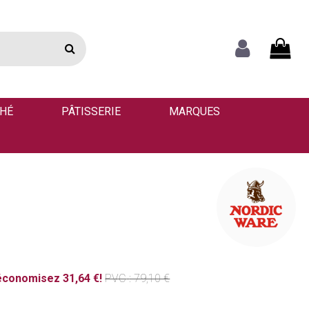
THÉ
PÂTISSERIE
MARQUES
économisez 31,64 €!
PVC
: 79,10 €