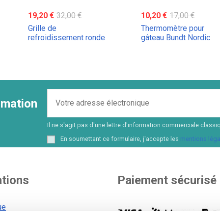
19,20 €
32,00 €
10,20 €
17,00 €
Grille de
Thermomètre pour
refroidissement ronde
gâteau Bundt Nordic
Nordic Ware
Ware
ormation
Il ne s'agit pas d'une lettre d'information commerciale cla
En soumettant ce formulaire, j'accepte les
mentions léga
ations
Paiement sécurisé
ue