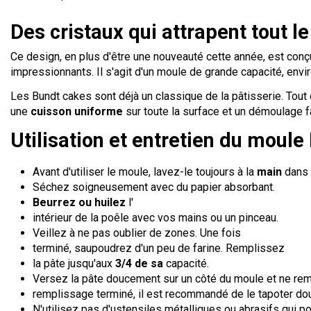
Des cristaux qui attrapent tout 
Ce design, en plus d'être une nouveauté cette année, est conç
impressionnants. Il s'agit d'un moule de grande capacité, envir
Les Bundt cakes sont déjà un classique de la pâtisserie. Tout 
une
cuisson uniforme
sur toute la surface et un démoulage fa
Utilisation et entretien du moule
Avant d'utiliser le moule, lavez-le toujours à la
main
dans
Séchez soigneusement avec du papier absorbant.
Beurrez ou huilez
l'
intérieur de la poêle avec vos mains ou un pinceau.
Veillez à ne pas oublier de zones. Une fois
terminé, saupoudrez d'un peu de farine. Remplissez
la pâte jusqu'aux
3/4 de sa
capacité.
Versez la pâte doucement sur un côté du moule et ne remp
remplissage terminé, il est recommandé de le tapoter dou
N'utilisez pas d'ustensiles métalliques ou abrasifs qui p