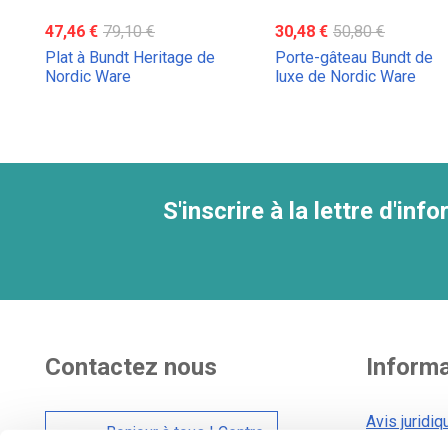
47,46 €
79,10 €
30,48 €
50,80 €
Plat à Bundt Heritage de
Porte-gâteau Bundt de
Nordic Ware
luxe de Nordic Ware
S'inscrire à la lettre d'inf
Contactez nous
Inform
Avis juridiq
Bonjour à tous ! Centre