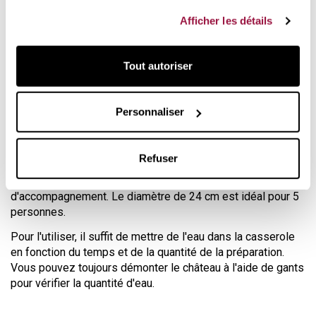
Il s'agit d'un ustensile
polyvalent
, car vous pouvez l'utiliser
fournies ou qu'ils ont collectées lors de votre utilisation
Afficher les détails
pour la cuisson à la vapeur et la casserole indépendamment
de leurs services.
pour toutes sortes de préparations. La casserole est en
acier inoxydable 18/10
et fait partie de la série Mutine
Tout autoriser
Master Fixe de Cristel.
Le château est entièrement fabriqué en
verre épais
résistant à la chaleur. C'est le matériau idéal pour la cuisson
Personnaliser
à la vapeur, car il
ne retient ni les odeurs ni les saveurs
et rend la cuisine plus naturelle et plus saine.
Refuser
Deux tailles
sont disponibles. La taille de 20 cm est idéale
pour 2 personnes ou pour préparer des plats
d'accompagnement. Le diamètre de 24 cm est idéal pour 5
personnes.
Pour l'utiliser, il suffit de mettre de l'eau dans la casserole
en fonction du temps et de la quantité de la préparation.
Vous pouvez toujours démonter le château à l'aide de gants
pour vérifier la quantité d'eau.