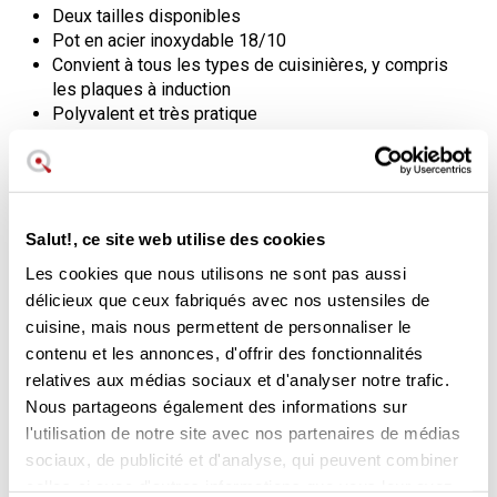
Deux tailles disponibles
Pot en acier inoxydable 18/10
Convient à tous les types de cuisinières, y compris
les plaques à induction
Polyvalent et très pratique
Le panier à aliments est en verre épais
thermorésistant
Il ne retient ni les odeurs ni les saveurs et est très
facile à nettoyer
Garantie de qualité Cristel France
Salut!, ce site web utilise des cookies
Les cookies que nous utilisons ne sont pas aussi
Découvrez la cuisine saine avec un
délicieux que ceux fabriqués avec nos ustensiles de
ustensile pratique, hygiénique et
cuisine, mais nous permettent de personnaliser le
contenu et les annonces, d'offrir des fonctionnalités
facile à utiliser.
relatives aux médias sociaux et d'analyser notre trafic.
La cuisson à la vapeur est une façon de consommer les
Nous partageons également des informations sur
aliments en conservant toutes leurs
propriétés intactes
,
l'utilisation de notre site avec nos partenaires de médias
pratiquement comme s'ils étaient crus, mais avec une
sociaux, de publicité et d'analyse, qui peuvent combiner
texture lisse et agréable.
celles-ci avec d'autres informations que vous leur avez