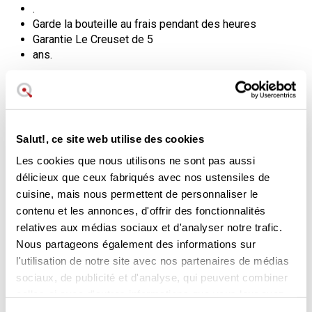
.
Garde la bouteille au frais pendant des heures
Garantie Le Creuset de 5
ans.
Conservez la fraîcheur de votre
bouteille plus longtemps
Cette housse en nylon du Creuset vous permettra de
Salut!, ce site web utilise des cookies
conserver votre bouteille de vin ou de champagne fraîche
Les cookies que nous utilisons ne sont pas aussi
plus longtemps. Elle couvre pratiquement toute la bouteille,
délicieux que ceux fabriqués avec nos ustensiles de
de la base au goulot.
cuisine, mais nous permettent de personnaliser le
Ses côtés sont élastiques, ce qui lui permet de s'adapter
contenu et les annonces, d'offrir des fonctionnalités
beaucoup plus facilement au contour de la bouteille de vin,
relatives aux médias sociaux et d'analyser notre trafic.
de cava et/ou de champagne.
Nous partageons également des informations sur
Fabriqué en :
l'utilisation de notre site avec nos partenaires de médias
Nylon
sociaux, de publicité et d'analyse, qui peuvent combiner
celles-ci avec d'autres informations que vous leur avez
Dimensions : 15 x 23,5 x 2 cm
fournies ou qu'ils ont collectées lors de votre utilisation