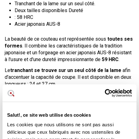
Tranchant de la lame sur un seul côté.
Deux tailles disponibles Dureté
: 58 HRC
Acier japonais AUS-8
La beauté de ce couteau est représentée sous
toutes ses
formes
. Il combine les caractéristiques de la tradition
japonaise et un forgeage en acier japonais AUS-8 résistant
à l'usure et d'une dureté impressionnante de
59 HRC
.
Le
tranchant se trouve sur un seul côté de la lame
afin
d'accentuer la capacité de coupe. Il est disponible en deux
longueurs : 24 et 27 cm.
Le manche est en
bois de rose
léger et robuste, ce qui
vous permet de travailler confortablement sans vous
fatiguer la main. L'
équilibre dans la main
, malgré la
Salut!, ce site web utilise des cookies
géométrie des formes, permet d'effectuer les travaux de
coupe quotidiens avec un maximum de confort et de
Les cookies que nous utilisons ne sont pas aussi
commodité.
délicieux que ceux fabriqués avec nos ustensiles de