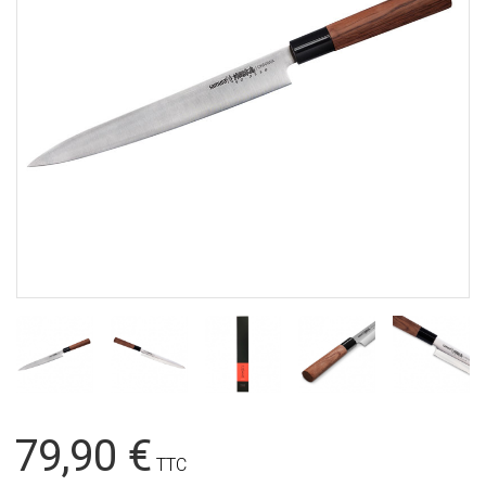
79,90 €
TTC