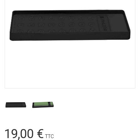
19,00 €
TTC