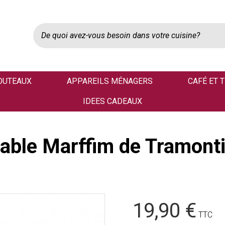
OUTEAUX
APPAREILS MÉNAGERS
CAFÉ ET 
IDEES CADEAUX
dable Marffim de Tramont
19,90 €
TTC