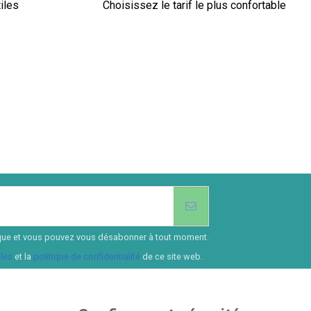
iles
Choisissez le tarif le plus confortable
ssique et vous pouvez vous désabonner à tout moment.
les
et la
politique de confidentialité
de ce site web.