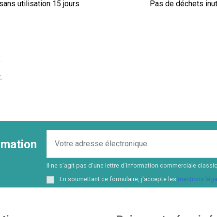
sans utilisation 15 jours
Pas de déchets inut
a
.
ormation
Il ne s'agit pas d'une lettre d'information commerciale cla
En soumettant ce formulaire, j'accepte les
mentions léga