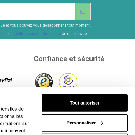
ssique et vous pouvez vous désabonner à tout moment.
les
et la
politique de confidentialité
de ce site web.
Confiance et sécurité
de
pour payer
Au sein d'entités indépendantes qui
Tout autoriser
us les
évaluent notre qualité.
tensiles de
ctionnalités
Personnaliser
formations sur
, qui peuvent