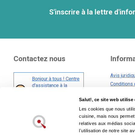
S'inscrire à la lettre d'inf
Contactez nous
Inform
Avis juridiq
Bonjour à tous ! Centre
Conditions 
d'assistance à la
clientèle
Conditions 
Salut!, ce site web utilis
Politique e
Les cookies que nous utili
Politique de
Également dans les réseaux sociaux:
cuisine, mais nous permett
relatives aux médias socia
l'utilisation de notre site