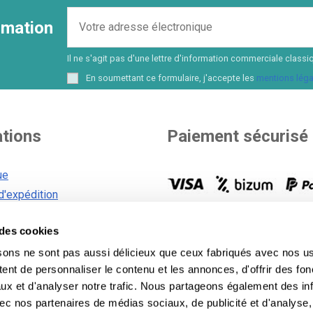
ormation
Il ne s'agit pas d'une lettre d'information commerciale cla
En soumettant ce formulaire, j'accepte les
mentions léga
ations
Paiement sécurisé
ue
d'expédition
générales
Vous choisissez votre mode 
e des cookies
n matière de cookies
paiement. Plus de 8 options 
et financer votre achat.
Voir to
sons ne sont pas aussi délicieux que ceux fabriqués avec nos us
 confidentialité
modes de paiement
.
ent de personnaliser le contenu et les annonces, d'offrir des fon
ux et d'analyser notre trafic. Nous partageons également des in
 avec nos partenaires de médias sociaux, de publicité et d'analyse