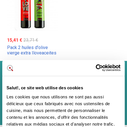
15,41 €
23,71 €
Pack 2 huiles d'olive
vierge extra Iloveaceites
S'inscrire à la lettre d'information
Salut!, ce site web utilise des cookies
Les cookies que nous utilisons ne sont pas aussi
délicieux que ceux fabriqués avec nos ustensiles de
Il ne s'agit pas d'une lettre d'information commerciale classique et vous
pouvez vous désabonner à tout moment.
cuisine, mais nous permettent de personnaliser le
En soumettant ce formulaire, j'accepte les
mentions légales
et la
contenu et les annonces, d'offrir des fonctionnalités
politique de confidentialité
de ce site web.
relatives aux médias sociaux et d'analyser notre trafic.