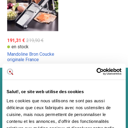
191,31 €
219,90 €
en stock
Mandoline Bron Coucke
originale France
S'inscrire à la lettre d'information
Salut!, ce site web utilise des cookies
Les cookies que nous utilisons ne sont pas aussi
délicieux que ceux fabriqués avec nos ustensiles de
Il ne s'agit pas d'une lettre d'information commerciale classique et vous
cuisine, mais nous permettent de personnaliser le
pouvez vous désabonner à tout moment.
contenu et les annonces, d'offrir des fonctionnalités
En soumettant ce formulaire, j'accepte les
mentions légales
et la
relatives aux médias sociaux et d'analyser notre trafic.
politique de confidentialité
de ce site web.