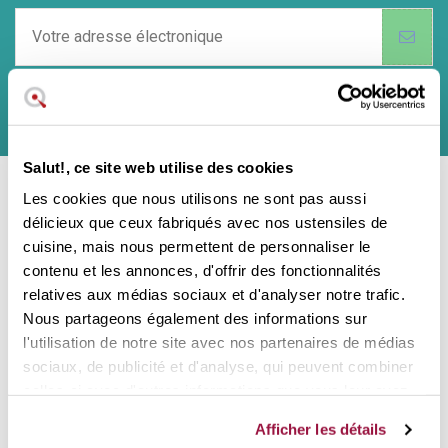
Il ne s'agit pas d'une lettre d'information commerciale classique et vous
pouvez vous désabonner à tout moment.
En soumettant ce formulaire, j'accepte les
mentions légales
et la
politique de confidentialité
de ce site web.
Salut!, ce site web utilise des cookies
Les cookies que nous utilisons ne sont pas aussi
Contactez nous
délicieux que ceux fabriqués avec nos ustensiles de
cuisine, mais nous permettent de personnaliser le
Bonjour à tous ! Centre d'assistance à la
contenu et les annonces, d'offrir des fonctionnalités
clientèle
relatives aux médias sociaux et d'analyser notre trafic.
Nous partageons également des informations sur
l'utilisation de notre site avec nos partenaires de médias
Également dans les réseaux sociaux:
sociaux, de publicité et d'analyse, qui peuvent combiner
celles-ci avec d'autres informations que vous leur avez
Informations
fournies ou qu'ils ont collectées lors de votre utilisation
Afficher les détails
de leurs services.